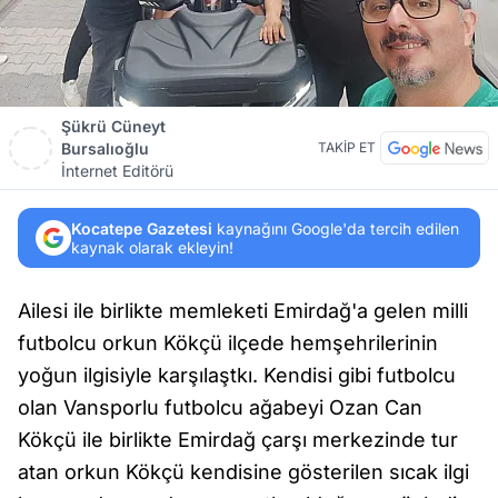
Şükrü Cüneyt
Bursalıoğlu
TAKİP ET
İnternet Editörü
Kocatepe Gazetesi
kaynağını Google'da tercih edilen
kaynak olarak ekleyin!
Ailesi ile birlikte memleketi Emirdağ'a gelen milli
futbolcu orkun Kökçü ilçede hemşehrilerinin
yoğun ilgisiyle karşılaştkı. Kendisi gibi futbolcu
olan Vansporlu futbolcu ağabeyi Ozan Can
Kökçü ile birlikte Emirdağ çarşı merkezinde tur
atan orkun Kökçü kendisine gösterilen sıcak ilgi