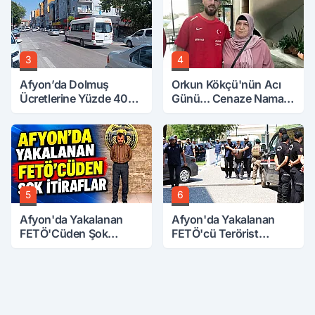
3
4
Afyon’da Dolmuş
Orkun Kökçü'nün Acı
Ücretlerine Yüzde 40
Günü... Cenaze Namazı
Zam Talebi
Emirdağ'da
5
6
Afyon'da Yakalanan
Afyon'da Yakalanan
FETÖ'Cüden Şok
FETÖ'cü Terörist
İtiraflar
Adliye'de