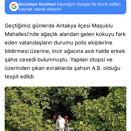
Kocatepe Gazetesi
kaynağını Google'da tercih edilen
kaynak olarak ekleyin!
Geçtiğimiz günlerde Antakya ilçesi Maşuklu
Mahallesi’nde ağaçlık alandan gelen kokuyu fark
eden vatandaşların durumu polis ekiplerine
bildirmesi üzerine, incir ağacına asılı halde erkek
şahıs cesedi bulunmuştu. Yapılan otopsi ve
üzerinden çıkan evraklarda şahsın A.B. olduğu
tespit edildi.