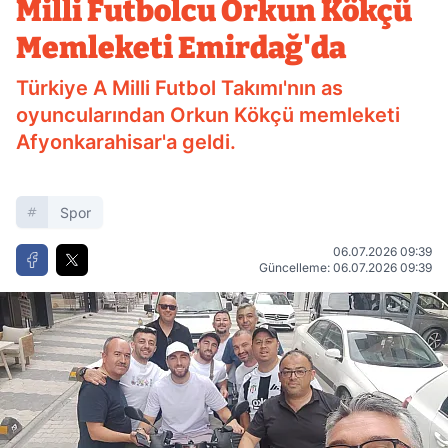
Milli Futbolcu Orkun Kökçü
Memleketi Emirdağ'da
Türkiye A Milli Futbol Takımı'nın as
oyuncularından Orkun Kökçü memleketi
Afyonkarahisar'a geldi.
Spor
06.07.2026 09:39
Güncelleme: 06.07.2026 09:39