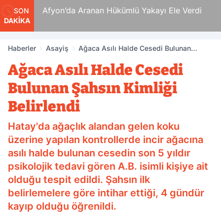
 Ölüm
Afyon’da Aranan Hükümlü Yakayı Ele Verdi
SON
DAKİKA
Haberler
Asayiş
Ağaca Asılı Halde Cesedi Bulunan
Şahsın Kimliği Belirlendi
Ağaca Asılı Halde Cesedi
Bulunan Şahsın Kimliği
Belirlendi
Hatay'da ağaçlık alandan gelen koku
üzerine yapılan kontrollerde incir ağacına
asılı halde bulunan cesedin son 5 yıldır
psikolojik tedavi gören A.B. isimli kişiye ait
olduğu tespit edildi. Şahsın ilk
belirlemelere göre intihar ettiği, 4 gündür
kayıp olduğu öğrenildi.