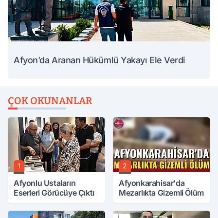
Afyon’da Aranan Hükümlü Yakayı Ele Verdi
ÇOK OKUNANLAR
1
2
Afyonlu Ustaların
Afyonkarahisar'da
Eserleri Görücüye Çıktı
Mezarlıkta Gizemli Ölüm