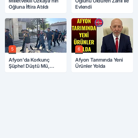
Milletvekili Özkaya’nın
Oğlunu Öldüren Zanlı İle
Oğluna İftira Atıldı
Evlendi
5
6
Afyon'da Korkunç
Afyon Tarımında Yeni
Şüphe! Düştü Mü,
Ürünler Yolda
Öldürüldü Mü!