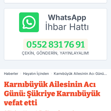
WhatsApp
İhbar Hattı
0552 831 76 91
ÇEKİN, GÖNDERİN, YAYINLAYALIM!
Haberler
Hayatın İçinden
Karnıbüyük Ailesinin Acı Günü:
Şükriye Karnıbüyük vefat etti
Karnıbüyük Ailesinin Acı
Günü: Şükriye Karnıbüyük
vefat etti