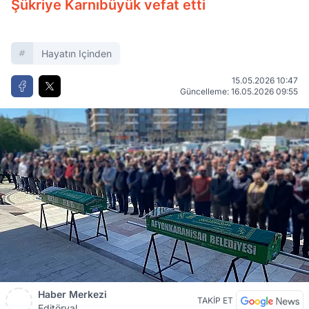
Şükriye Karnıbüyük vefat etti
Hayatın Içinden
15.05.2026 10:47
Güncelleme: 16.05.2026 09:55
Haber Merkezi
TAKİP ET
Editöryal