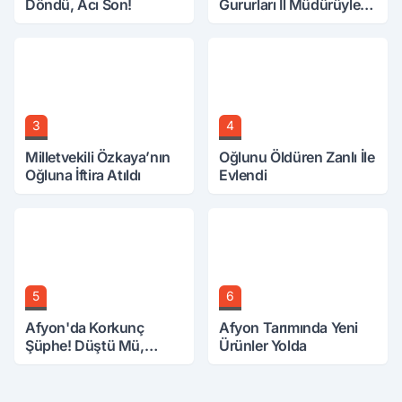
Döndü, Acı Son!
Gururları İl Müdürüyle
Buluştu
3
4
Milletvekili Özkaya’nın
Oğlunu Öldüren Zanlı İle
Oğluna İftira Atıldı
Evlendi
5
6
Afyon'da Korkunç
Afyon Tarımında Yeni
Şüphe! Düştü Mü,
Ürünler Yolda
Öldürüldü Mü!