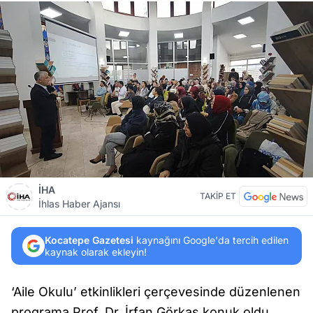
İHA
TAKİP ET
İhlas Haber Ajansı
Kocatepe Gazetesi
kaynağını Google'da tercih edilen
kaynak olarak ekleyin!
‘Aile Okulu’ etkinlikleri çerçevesinde düzenlenen
programa Prof. Dr. İrfan Görkaş konuk oldu.