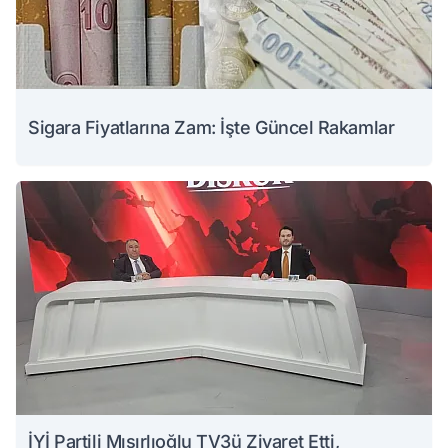
Sigara Fiyatlarına Zam: İşte Güncel Rakamlar
İYİ Partili Mısırlıoğlu TV3ü Ziyaret Etti,