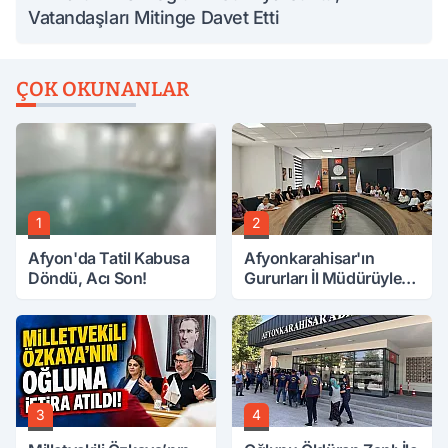
Vatandaşları Mitinge Davet Etti
ÇOK OKUNANLAR
1
2
Afyon'da Tatil Kabusa
Afyonkarahisar'ın
Döndü, Acı Son!
Gururları İl Müdürüyle
Buluştu
3
4