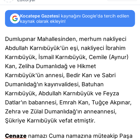
Kocatepe Gazetesi
kaynağını Google'da tercih edilen
kaynak olarak ekleyin!
Dumlupınar Mahallesinden, merhum nakliyeci
Abdullah Karnıbüyük'ün eşi, nakliyeci İbrahim
Karnıbüyük, İsmail Karnıbüyük, Cemile (Aynur)
Kan, Zeliha Dumanlıdağ ve Hikmet
Karnıbüyük'ün annesi, Bedir Kan ve Sabri
Dumanlıdağ'ın kayınvalidesi, Batuhan
Karnıbüyük, Abdullah Karnıbüyük ve Feyza
Datlar'ın babannesi, Emrah Kan, Tuğçe Akpınar,
Zehra ve Zülal Dumanlıdağ'ın anneannesi,
Şükriye Karnıbüyük vefat etmiştir.
Cenaze
namazı Cuma namazına müteakip Paşa