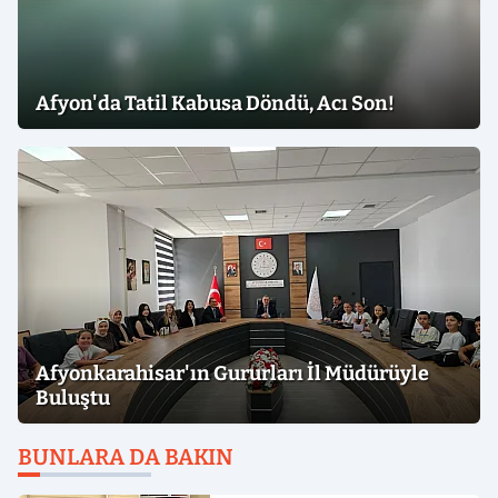
Afyon'da Tatil Kabusa Döndü, Acı Son!
Afyonkarahisar'ın Gururları İl Müdürüyle
Buluştu
BUNLARA DA BAKIN