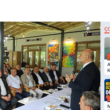
Ç
A
K
A
M