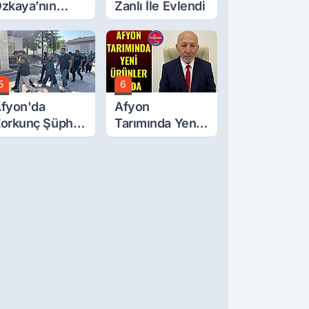
zkaya’nın
Zanlı İle Evlendi
ğluna İftira
tıldı
5
6
fyon'da
Afyon
orkunç Şüphe!
Tarımında Yeni
üştü Mü,
Ürünler Yolda
ldürüldü Mü!