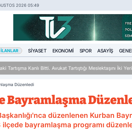
ĞUSTOS 2026 05:49
SIYASET
EKONOMI
SPOR
ASAYIŞ
GENE
 İLANLAR
ki Tartışma Kanlı Bitti. Avukat Tartıştığı Meslektaşını İki Y
amlaşma Düzenledi
ede Bayramlaşma Düzenl
l Başkanlığı'nca düzenlenen Kurban Ba
 ilçede bayramlaşma programı düzenl