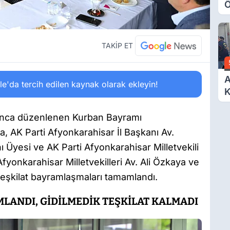
Ö
O
A
TAKİP ET
A
'da tercih edilen kaynak olarak ekleyin!
K
D
Ö
ğı’nca düzenlenen Kurban Bayramı
 AK Parti Afyonkarahisar İl Başkanı Av.
Üyesi ve AK Parti Afyonkarahisar Milletvekili
yonkarahisar Milletvekilleri Av. Ali Özkaya ve
e teşkilat bayramlaşmaları tamamlandı.
LANDI, GİDİLMEDİK TEŞKİLAT KALMADI