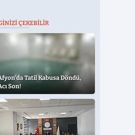
GINIZI ÇEKEBILIR
Afyon'da Tatil Kabusa Döndü,
Acı Son!