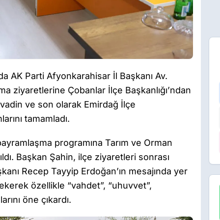
a AK Parti Afyonkarahisar İl Başkanı Av.
ma ziyaretlerine Çobanlar İlçe Başkanlığı’ndan
olvadin ve son olarak Emirdağ İlçe
arını tamamladı.
at bayramlaşma programına Tarım ve Orman
dı. Başkan Şahin, ilçe ziyaretleri sonrası
kanı Recep Tayyip Erdoğan’ın mesajında yer
ekerek özellikle “vahdet”, “uhuvvet”,
rını öne çıkardı.