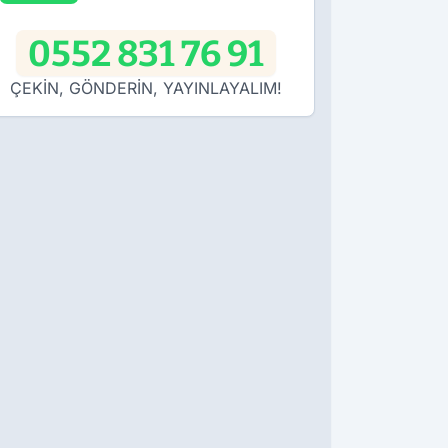
0552 831 76 91
ÇEKİN, GÖNDERİN, YAYINLAYALIM!