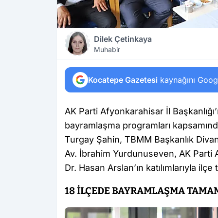
Dilek Çetinkaya
Muhabir
Kocatepe Gazetesi
kaynağını Google
AK Parti Afyonkarahisar İl Başkanlı
bayramlaşma programları kapsamında,
Turgay Şahin, TBMM Başkanlık Divanı 
Av. İbrahim Yurdunuseven, AK Parti Af
Dr. Hasan Arslan’ın katılımlarıyla ilç
18 İLÇEDE BAYRAMLAŞMA TAMAM