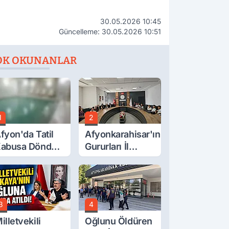
30.05.2026 10:45
Güncelleme: 30.05.2026 10:51
OK OKUNANLAR
1
2
fyon'da Tatil
Afyonkarahisar'ın
abusa Döndü,
Gururları İl
cı Son!
Müdürüyle
Buluştu
3
4
illetvekili
Oğlunu Öldüren