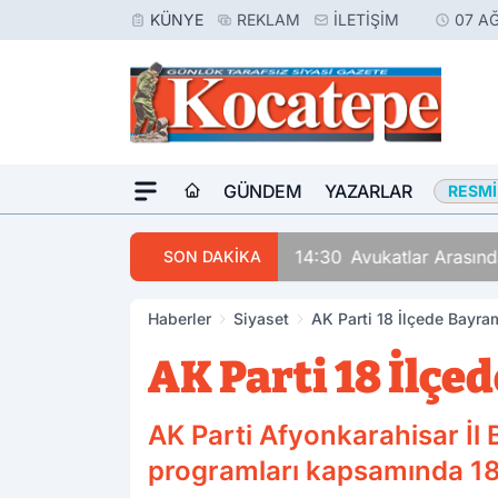
KÜNYE
REKLAM
İLETIŞIM
07 A
GÜNDEM
YAZARLAR
RESMI
14:30
Avukatlar Arasında
SON DAKİKA
Haberler
Siyaset
AK Parti 18 İlçede Bayr
AK Parti 18 İlç
AK Parti Afyonkarahisar İ
programları kapsamında 18