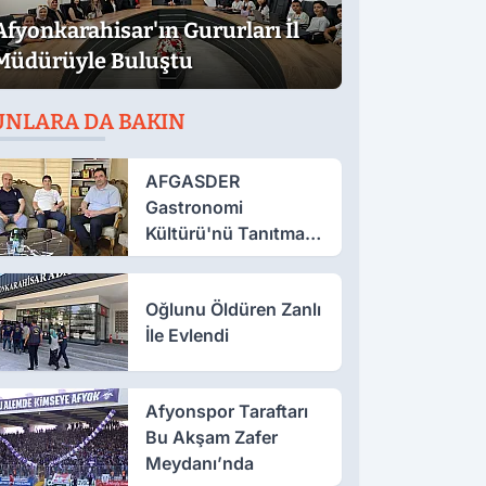
Afyonkarahisar'ın Gururları İl
Müdürüyle Buluştu
UNLARA DA BAKIN
AFGASDER
Gastronomi
Kültürü'nü Tanıtmak
İçin Çalışıyor
Oğlunu Öldüren Zanlı
İle Evlendi
Afyonspor Taraftarı
Bu Akşam Zafer
Meydanı’nda