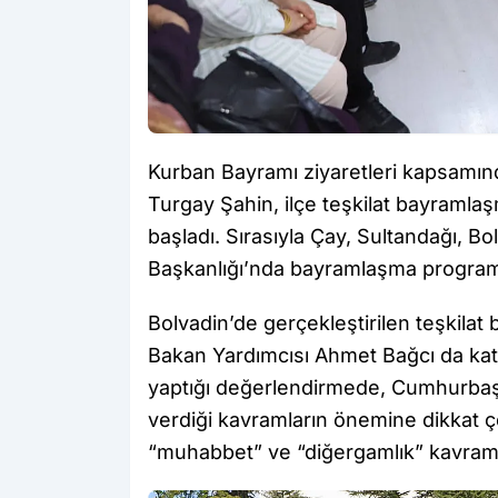
Kurban Bayramı ziyaretleri kapsamınd
Turgay Şahin, ilçe teşkilat bayramlaş
başladı. Sırasıyla Çay, Sultandağı, B
Başkanlığı’nda bayramlaşma programl
Bolvadin’de gerçekleştirilen teşkil
Bakan Yardımcısı Ahmet Bağcı da katıl
yaptığı değerlendirmede, Cumhurbaş
verdiği kavramların önemine dikkat ç
“muhabbet” ve “diğergamlık” kavramla