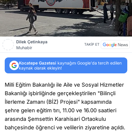
Dilek Çetinkaya
TAKİP ET
Muhabir
Kocatepe Gazetesi
kaynağını Google'da tercih edilen
kaynak olarak ekleyin!
Milli Eğitim Bakanlığı ile Aile ve Sosyal Hizmetler
Bakanlığı işbirliğinde gerçekleştirilen "Bilinçli
İlerleme Zamanı (BİZ) Projesi" kapsamında
şehre gelen eğitim tırı, 11.00 ve 16.00 saatleri
arasında Şemsettin Karahisari Ortaokulu
bahçesinde öğrenci ve velilerin ziyaretine açıldı.