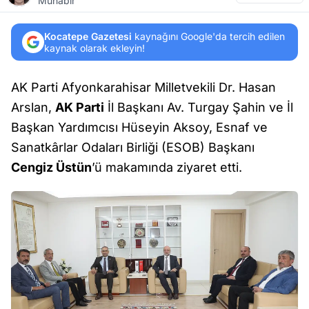
Muhabir
Kocatepe Gazetesi
kaynağını Google'da tercih edilen
kaynak olarak ekleyin!
AK Parti Afyonkarahisar Milletvekili Dr. Hasan
Arslan,
AK Parti
İl Başkanı Av. Turgay Şahin ve İl
Başkan Yardımcısı Hüseyin Aksoy, Esnaf ve
Sanatkârlar Odaları Birliği (ESOB) Başkanı
Cengiz Üstün
’ü makamında ziyaret etti.