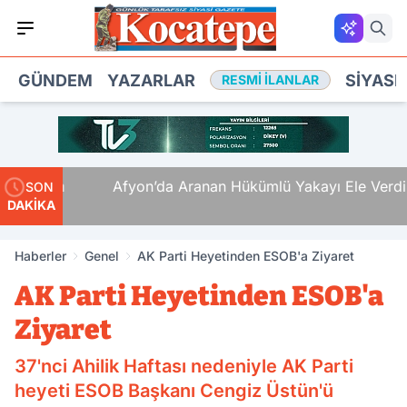
GÜNDEM
YAZARLAR
SIYASE
RESMI İLANLAR
li Ölüm
Afyon’da Aranan Hükümlü Yakayı Ele Verdi
SON
DAKİKA
Haberler
Genel
AK Parti Heyetinden ESOB'a Ziyaret
AK Parti Heyetinden ESOB'a
Ziyaret
37'nci Ahilik Haftası nedeniyle AK Parti
heyeti ESOB Başkanı Cengiz Üstün'ü