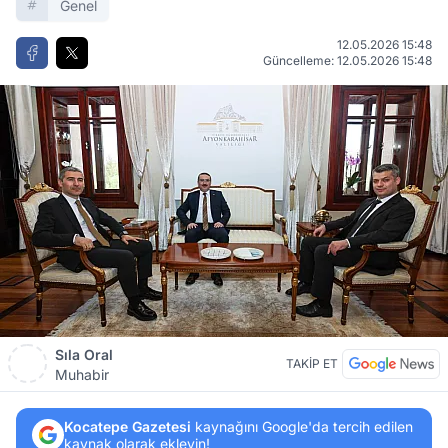
Genel
12.05.2026 15:48
Güncelleme: 12.05.2026 15:48
Sıla Oral
TAKİP ET
Muhabir
Kocatepe Gazetesi
kaynağını Google'da tercih edilen
kaynak olarak ekleyin!