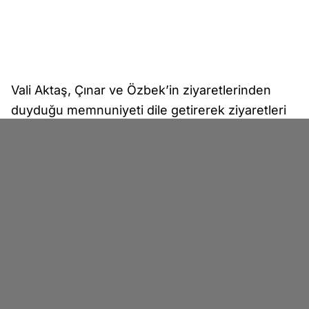
Vali Aktaş, Çınar ve Özbek’in ziyaretlerinden
duyduğu memnuniyeti dile getirerek ziyaretleri
için teşekkür etti.
Genel
Sıla Oral
İlk Yorum Yazan Sen Ol!