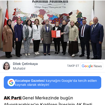
Dilek Çetinkaya
TAKİP ET
Muhabir
Kocatepe Gazetesi
kaynağını Google'da tercih edilen
kaynak olarak ekleyin!
AK Parti
Genel Merkezinde bugün
Afyonkarahisar’ın Kızılören İlçesinin AK Parti