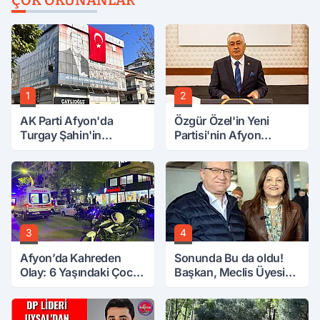
1
2
AK Parti Afyon'da
Özgür Özel'in Yeni
Turgay Şahin'in
Partisi'nin Afyon
Ardından Bir Şok Daha!
Başkanı Belli Oldu
3
4
Afyon’da Kahreden
Sonunda Bu da oldu!
Olay: 6 Yaşındaki Çocuk
Başkan, Meclis Üyesini
6. Kattan Düştü
Hobi Bahçesinden
Attırdı