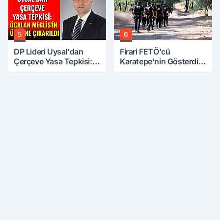
5
6
DP Lideri Uysal'dan
Firari FETÖ'cü
Çerçeve Yasa Tepkisi:
Karatepe'nin Gösterdiği
Öcalan Meclis'in
Yerler Didik Didik
Üzerine Çıkarıldı
Aranıyor