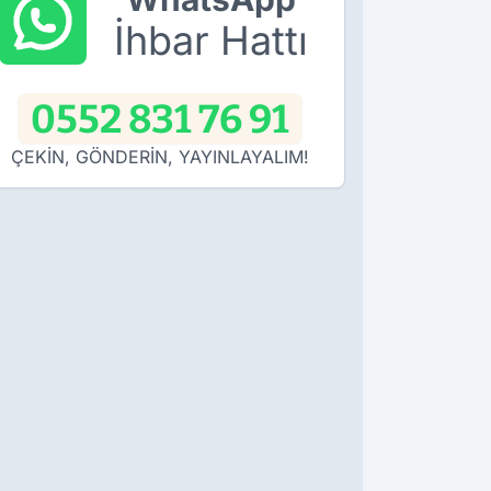
İhbar Hattı
0552 831 76 91
ÇEKİN, GÖNDERİN, YAYINLAYALIM!