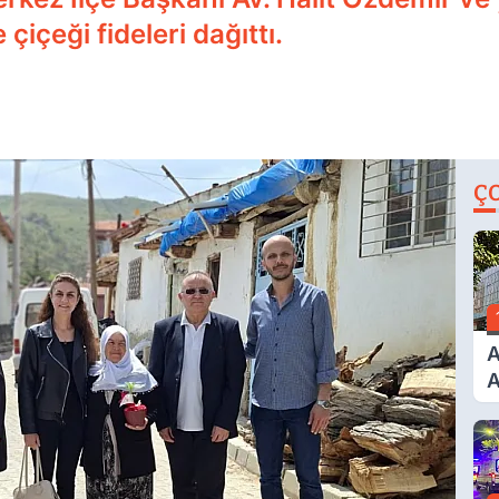
içeği fideleri dağıttı.
Ç
A
A
T
A
Ş