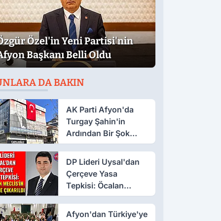
Özgür Özel'in Yeni Partisi'nin
Afyon Başkanı Belli Oldu
UNLARA DA BAKIN
AK Parti Afyon'da
Turgay Şahin'in
Ardından Bir Şok
Daha!
DP Lideri Uysal'dan
Çerçeve Yasa
Tepkisi: Öcalan
Meclis'in Üzerine
Çıkarıldı
Afyon'dan Türkiye'ye