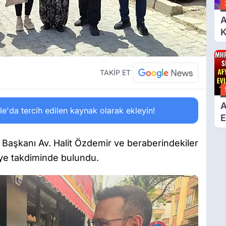
A
K
6
Ç
D
TAKİP ET
A
'da tercih edilen kaynak olarak ekleyin!
E
T
Başkanı Av. Halit Özdemir ve beraberindekiler
ye takdiminde bulundu.