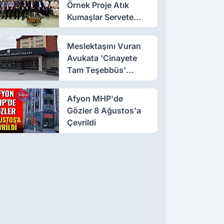
Örnek Proje Atık
Kumaşlar Servete
Dönüştü!
Meslektaşını Vuran
Avukata 'Cinayete
Tam Teşebbüs'
Suçlaması
Afyon MHP'de
Gözler 8 Ağustos'a
Çevrildi