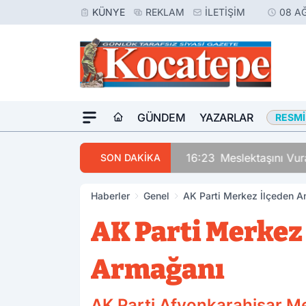
KÜNYE
REKLAM
İLETIŞIM
08 A
GÜNDEM
YAZARLAR
RESMI
16:23
Meslektaşını Vur
SON DAKİKA
Haberler
Genel
AK Parti Merkez İlçeden A
AK Parti Merkez
Armağanı
AK Parti Afyonkarahisar Me