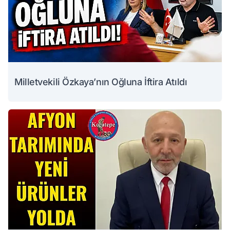
Milletvekili Özkaya’nın Oğluna İftira Atıldı