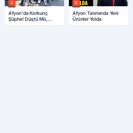
5
6
Afyon'da Korkunç
Afyon Tarımında Yeni
Şüphe! Düştü Mü,
Ürünler Yolda
Öldürüldü Mü!