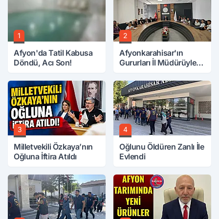
1
2
Afyon'da Tatil Kabusa
Afyonkarahisar'ın
Döndü, Acı Son!
Gururları İl Müdürüyle
Buluştu
3
4
Milletvekili Özkaya’nın
Oğlunu Öldüren Zanlı İle
Oğluna İftira Atıldı
Evlendi