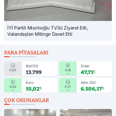
İYİ Partili Mısırlıoğlu TV3ü Ziyaret Etti,
Vatandaşları Mitinge Davet Etti
PARA PIYASALARI
Bist100
Dolar
0.00
0.18
13.799
47,71
₺
Euro
Altın (Gr)
0.02
0.21
55,02
₺
6.506,17
₺
ÇOK OKUNANLAR