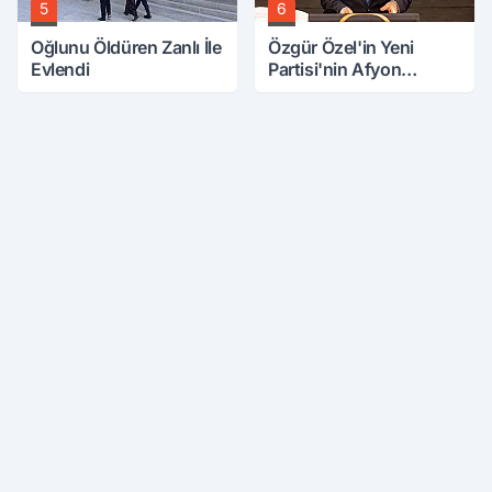
5
6
Oğlunu Öldüren Zanlı İle
Özgür Özel'in Yeni
Evlendi
Partisi'nin Afyon
Başkanı Belli Oldu