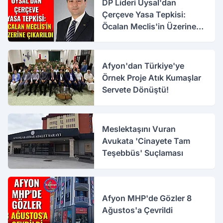
DP Lideri Uysal'dan
Çerçeve Yasa Tepkisi:
Öcalan Meclis'in Üzerine
Çıkarıldı
Afyon'dan Türkiye'ye
Örnek Proje Atık Kumaşlar
Servete Dönüştü!
Meslektaşını Vuran
Avukata 'Cinayete Tam
Teşebbüs' Suçlaması
Afyon MHP'de Gözler 8
Ağustos'a Çevrildi