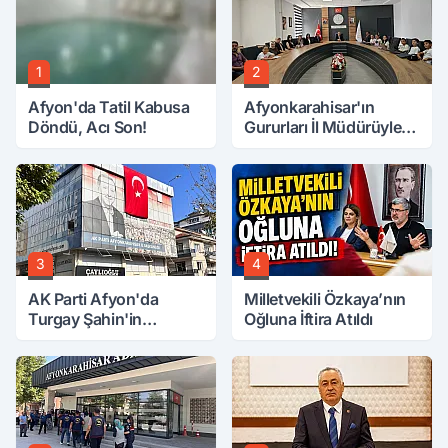
1
2
Afyon'da Tatil Kabusa
Afyonkarahisar'ın
Döndü, Acı Son!
Gururları İl Müdürüyle
Buluştu
3
4
AK Parti Afyon'da
Milletvekili Özkaya’nın
Turgay Şahin'in
Oğluna İftira Atıldı
Ardından Bir Şok Daha!