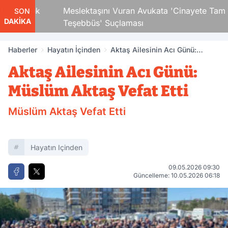
 Çocuk
Meslektaşını Vuran Avukata 'Cinayete Tam
SON
DAKİKA
Teşebbüs' Suçlaması
Haberler
Hayatın İçinden
Aktaş Ailesinin Acı Günü:
Müslüm Aktaş Vefat Etti
Aktaş Ailesinin Acı Günü:
Müslüm Aktaş Vefat Etti
Müslüm Aktaş Vefat Etti
Hayatın Içinden
09.05.2026 09:30
Güncelleme: 10.05.2026 06:18