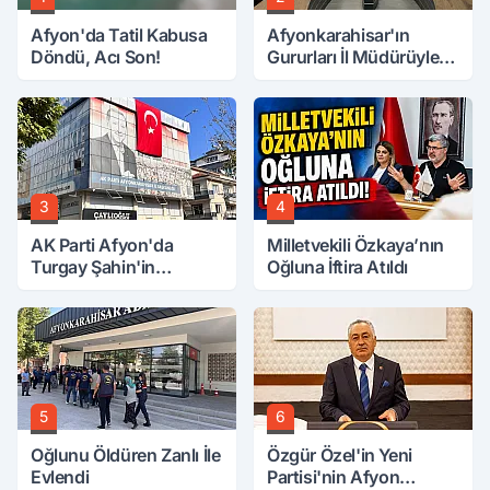
Afyon'da Tatil Kabusa
Afyonkarahisar'ın
Döndü, Acı Son!
Gururları İl Müdürüyle
Buluştu
3
4
AK Parti Afyon'da
Milletvekili Özkaya’nın
Turgay Şahin'in
Oğluna İftira Atıldı
Ardından Bir Şok Daha!
5
6
Oğlunu Öldüren Zanlı İle
Özgür Özel'in Yeni
Evlendi
Partisi'nin Afyon