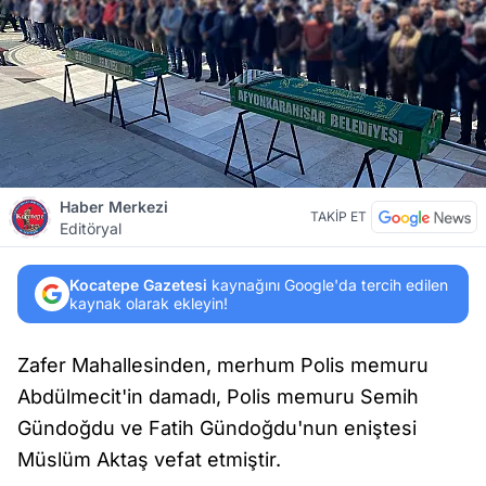
Haber Merkezi
TAKİP ET
Editöryal
Kocatepe Gazetesi
kaynağını Google'da tercih edilen
kaynak olarak ekleyin!
Zafer Mahallesinden, merhum Polis memuru
Abdülmecit'in damadı, Polis memuru Semih
Gündoğdu ve Fatih Gündoğdu'nun eniştesi
Müslüm Aktaş vefat etmiştir.