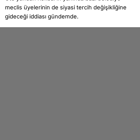
meclis üyelerinin de siyasi tercih değişikliğine
gideceği iddiası gündemde.
HANGİ PARTİNİN KAÇ ÜYESİ VAR?