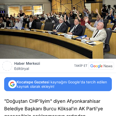
Haber Merkezi
TAKİP ET
Editöryal
Kocatepe Gazetesi
kaynağını Google'da tercih edilen
kaynak olarak ekleyin!
"Doğuştan CHP'liyim" diyen Afyonkarahisar
Belediye Başkanı Burcu Köksal’ın AK Parti’ye