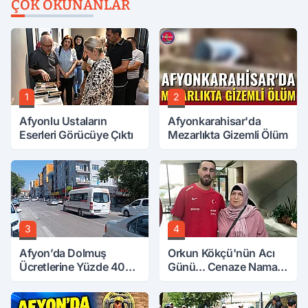
ÇOK OKUNANLAR
1
2
Afyonlu Ustaların
Afyonkarahisar'da
Eserleri Görücüye Çıktı
Mezarlıkta Gizemli Ölüm
3
4
Afyon’da Dolmuş
Orkun Kökçü'nün Acı
Ücretlerine Yüzde 40
Günü... Cenaze Namazı
Zam Talebi
Emirdağ'da