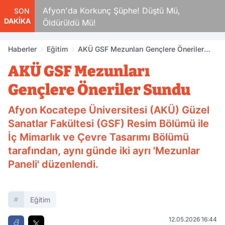
mlar
Afyon'da Korkunç Şüphe! Düştü Mü,
SON
DAKİKA
Öldürüldü Mü!
Haberler
Eğitim
AKÜ GSF Mezunları Gençlere Öneriler
Sundu
AKÜ GSF Mezunları
Gençlere Öneriler Sundu
Afyon Kocatepe Üniversitesi (AKÜ) Güzel
Sanatlar Fakültesi (GSF) Resim Bölümü ile
İç Mimarlık ve Çevre Tasarımı Bölümü
tarafından, aynı günde iki ayrı 'Mezunlar
Paneli' düzenlendi.
Eğitim
12.05.2026 16:44