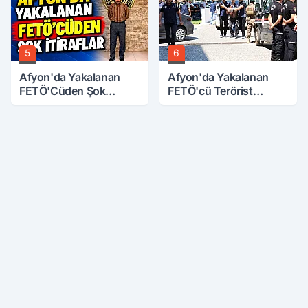
5
6
Afyon'da Yakalanan
Afyon'da Yakalanan
FETÖ'Cüden Şok
FETÖ'cü Terörist
İtiraflar
Adliye'de