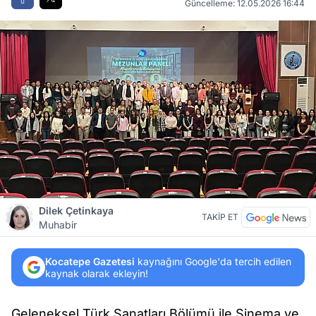
Güncelleme: 12.05.2026 16:44
Dilek Çetinkaya
TAKİP ET
Muhabir
Kocatepe Gazetesi
kaynağını Google'da tercih edilen
kaynak olarak ekleyin!
Geleneksel Türk Sanatları Bölümü ile Sinema ve