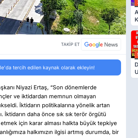
A
K
6
Ç
D
TAKİP ET
D
'da tercih edilen kaynak olarak ekleyin!
U
Ç
T
Başkanı Niyazi Ertaş, “Son dönemlerde
M
 gençler ve iktidardan memnun olmayan
Ü
eldi. İktidarın politikalarına yönelik artan
dı. İktidarın daha önce sık sık terör örgütü
t etmek için karar alması halkta büyük tepkiye
lığımıza halkımızın ilgisi artmış durumda, bir