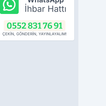
İhbar Hattı
0552 831 76 91
ÇEKİN, GÖNDERİN, YAYINLAYALIM!