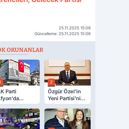
25.11.2025 15:09
Güncelleme: 25.11.2025 15:09
OK OKUNANLAR
1
2
K Parti
Özgür Özel'in
fyon'da
Yeni Partisi'nin
urgay Şahin'in
Afyon Başkanı
rdından Bir
Belli Oldu
ok Daha!