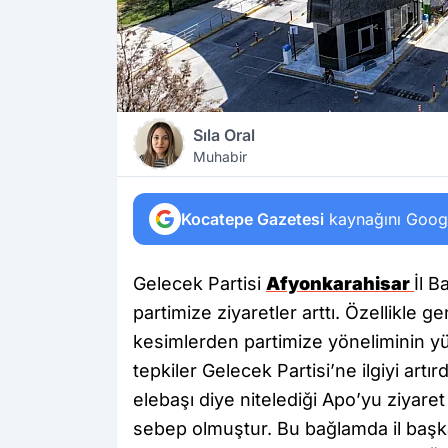
Sıla Oral
Muhabir
Kocatepe Gazetesi
kaynağını Google
Gelecek Partisi
Afyonkarahisar
İl 
partimize ziyaretler arttı. Özellikle
kesimlerden partimize yöneliminin yüks
tepkiler Gelecek Partisi’ne ilgiyi artır
elebaşı diye nitelediği Apo’yu ziyare
sebep olmuştur. Bu bağlamda il başkan