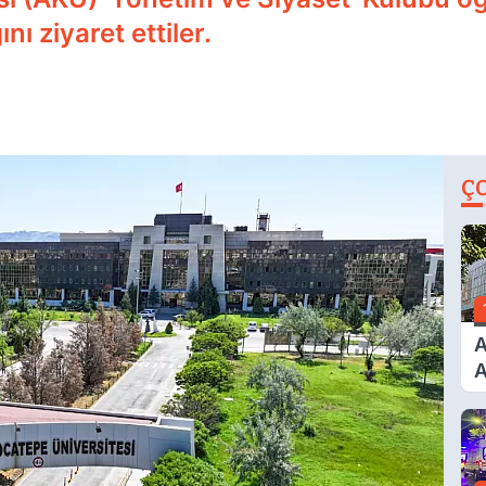
ı ziyaret ettiler.
Ç
A
A
T
A
Ş