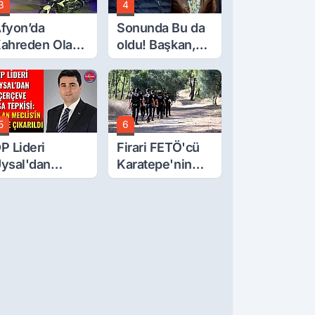
3
4
fyon’da
Sonunda Bu da
ahreden Olay:
oldu! Başkan,
 Yaşındaki
Meclis Üyesini
ocuk 6. Kattan
Hobi
üştü
Bahçesinden
Attırdı
5
6
P Lideri
Firari FETÖ'cü
ysal'dan
Karatepe'nin
erçeve Yasa
Gösterdiği
epkisi: Öcalan
Yerler Didik
eclis'in
Didik Aranıyor
zerine Çıkarıldı