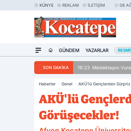
KÜNYE
REKLAM
İLETIŞIM
08 A
GÜNDEM
YAZARLAR
RESMI
16:23
Meslektaşını Vur
SON DAKİKA
Haberler
Genel
AKÜ'lü Gençlerden Sürpriz 
AKÜ'lü Gençlerd
Görüşecekler!
Afyon Kocatepe Üniversitesi