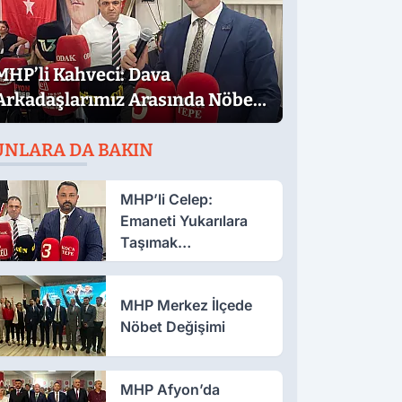
MHP’li Kahveci: Dava
Arkadaşlarımız Arasında Nöbet
Değişimi Yapıyoruz
UNLARA DA BAKIN
MHP’li Celep:
Emaneti Yukarılara
Taşımak
Boynumuzun
Borcudur
MHP Merkez İlçede
Nöbet Değişimi
MHP Afyon’da