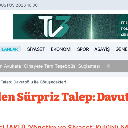
ĞUSTOS 2026 16:06
SIYASET
EKONOMI
SPOR
ASAYIŞ
GENE
 İLANLAR
an Avukata 'Cinayete Tam Teşebbüs' Suçlaması
Talep: Davutoğlu ile Görüşecekler!
en Sürpriz Talep: Davut
 (AKÜ) 'Yönetim ve Siyaset' Kulübü öğr