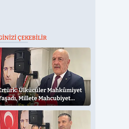
GINIZI ÇEKEBILIR
Ertürk: Ülkücüler Mahkûmiyet
Yaşadı, Millete Mahcubiyet
Yaşamadı