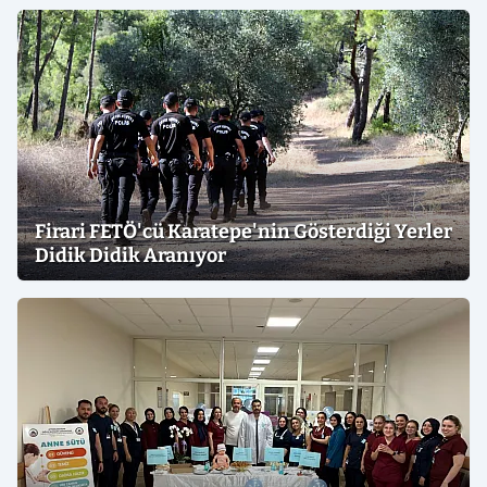
Firari FETÖ'cü Karatepe'nin Gösterdiği Yerler
Didik Didik Aranıyor