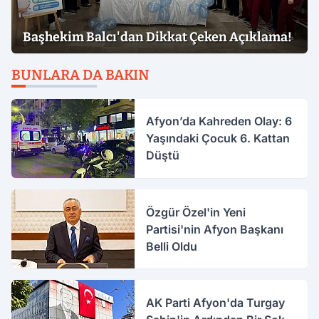
Başhekim Balcı'dan Dikkat Çeken Açıklama!
BUNLARA DA BAKIN
Afyon’da Kahreden Olay: 6
Yaşındaki Çocuk 6. Kattan
Düştü
Özgür Özel'in Yeni
Partisi'nin Afyon Başkanı
Belli Oldu
AK Parti Afyon'da Turgay