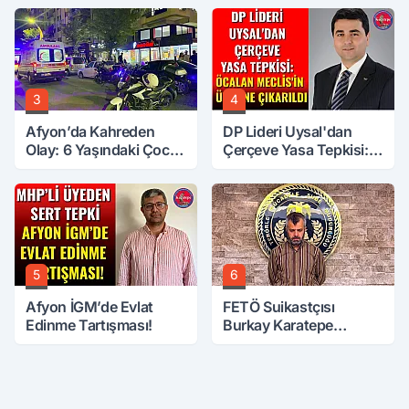
3
4
Afyon’da Kahreden
DP Lideri Uysal'dan
Olay: 6 Yaşındaki Çocuk
Çerçeve Yasa Tepkisi:
6. Kattan Düştü
Öcalan Meclis'in
Üzerine Çıkarıldı
5
6
Afyon İGM’de Evlat
FETÖ Suikastçısı
Edinme Tartışması!
Burkay Karatepe
Anlatmaya Devam
Ediyor: Suikast İçin
Gittim