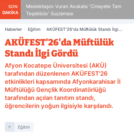
Çocuk
Meslektaşını Vuran Avukata 'Cinayete Tam
SON
DAKİKA
Teşebbüs' Suçlaması
Haberler
Eğitim
AKÜFEST'26'da Müftülük Standı İlgi
Gördü
AKÜFEST'26'da Müftülük
Standı İlgi Gördü
Afyon Kocatepe Üniversitesi (AKÜ)
tarafından düzenlenen AKÜFEST'26
etkinlikleri kapsamında Afyonkarahisar İl
Müftülüğü Gençlik Koordinatörlüğü
tarafından açılan tanıtım standı,
öğrencilerin yoğun ilgisiyle karşılandı.
Eğitim