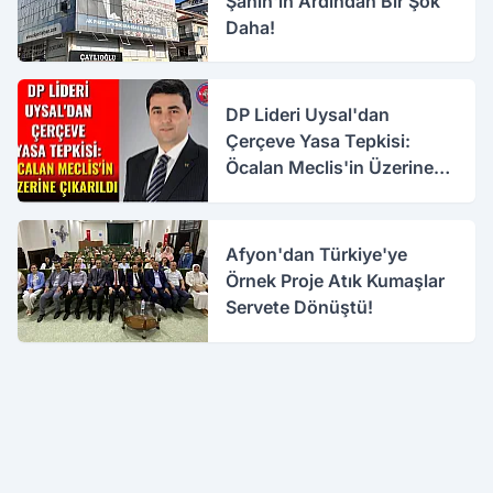
Şahin'in Ardından Bir Şok
Daha!
DP Lideri Uysal'dan
Çerçeve Yasa Tepkisi:
Öcalan Meclis'in Üzerine
Çıkarıldı
Afyon'dan Türkiye'ye
Örnek Proje Atık Kumaşlar
Servete Dönüştü!