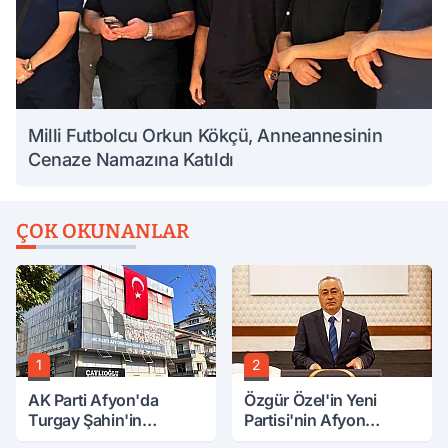
Milli Futbolcu Orkun Kökçü, Anneannesinin
Cenaze Namazına Katıldı
ÇOK OKUNANLAR
1
2
AK Parti Afyon'da
Özgür Özel'in Yeni
Turgay Şahin'in
Partisi'nin Afyon
Ardından Bir Şok Daha!
Başkanı Belli Oldu