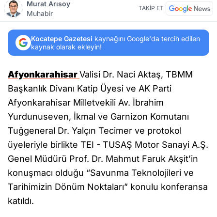
Murat Arısoy
TAKİP ET
Muhabir
Kocatepe Gazetesi
kaynağını Google'da tercih edilen
kaynak olarak ekleyin!
Afyonkarahisar
Valisi Dr. Naci Aktaş, TBMM
Başkanlık Divanı Katip Üyesi ve AK Parti
Afyonkarahisar Milletvekili Av. İbrahim
Yurdunuseven, İkmal ve Garnizon Komutanı
Tuğgeneral Dr. Yalçın Tecimer ve protokol
üyeleriyle birlikte TEI - TUSAŞ Motor Sanayi A.Ş.
Genel Müdürü Prof. Dr. Mahmut Faruk Akşit’in
konuşmacı olduğu “Savunma Teknolojileri ve
Tarihimizin Dönüm Noktaları” konulu konferansa
katıldı.