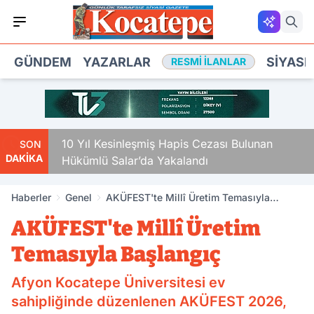
GÜNDEM
YAZARLAR
SIYASE
RESMI İLANLAR
10 Yıl Kesinleşmiş Hapis Cezası Bulunan
SON
DAKİKA
Hükümlü Salar’da Yakalandı
Haberler
Genel
AKÜFEST'te Millî Üretim Temasıyla
Başlangıç
AKÜFEST'te Millî Üretim
Temasıyla Başlangıç
Afyon Kocatepe Üniversitesi ev
sahipliğinde düzenlenen AKÜFEST 2026,