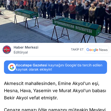
Haber Merkezi
TAKİP ET
Editöryal
Kocatepe Gazetesi
kaynağını Google'da tercih edilen
kaynak olarak ekleyin!
Akmescit mahallesinden, Emine Akyol'un eşi,
Hesna, Hava, Yasemin ve Murat Akyol'un babası
Bekir Akyol vefat etmiştir.
Cenaze namazı öğle namazını müteakip Mevlevi