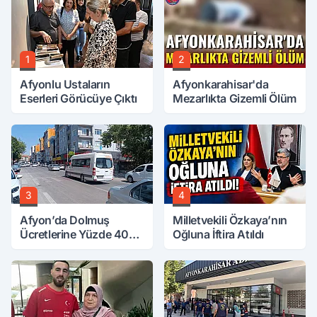
1
2
Afyonlu Ustaların
Afyonkarahisar'da
Eserleri Görücüye Çıktı
Mezarlıkta Gizemli Ölüm
3
4
Afyon’da Dolmuş
Milletvekili Özkaya’nın
Ücretlerine Yüzde 40
Oğluna İftira Atıldı
Zam Talebi