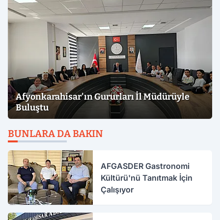
Afyonkarahisar'ın Gururları İl Müdürüyle
Buluştu
BUNLARA DA BAKIN
AFGASDER Gastronomi
Kültürü'nü Tanıtmak İçin
Çalışıyor