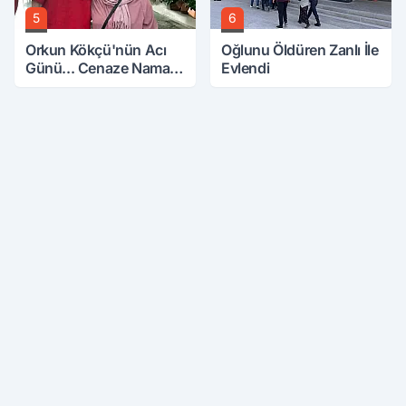
5
6
Orkun Kökçü'nün Acı
Oğlunu Öldüren Zanlı İle
Günü... Cenaze Namazı
Evlendi
Emirdağ'da