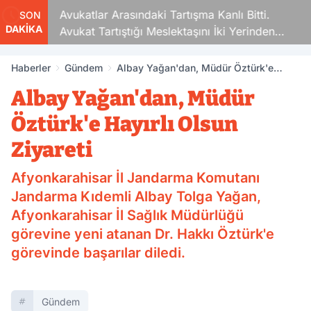
Avukatlar Arasındaki Tartışma Kanlı Bitti.
SON
DAKİKA
Avukat Tartıştığı Meslektaşını İki Yerinden
Vurdu
Haberler
Gündem
Albay Yağan'dan, Müdür Öztürk'e
Hayırlı Olsun Ziyareti
Albay Yağan'dan, Müdür
Öztürk'e Hayırlı Olsun
Ziyareti
Afyonkarahisar İl Jandarma Komutanı
Jandarma Kıdemli Albay Tolga Yağan,
Afyonkarahisar İl Sağlık Müdürlüğü
görevine yeni atanan Dr. Hakkı Öztürk'e
görevinde başarılar diledi.
Gündem