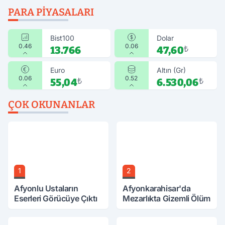
PARA PIYASALARI
Bist100
Dolar
0.46
0.06
13.766
47,60
₺
Euro
Altın (Gr)
0.06
0.52
55,04
₺
6.530,06
₺
ÇOK OKUNANLAR
1
2
Afyonlu Ustaların
Afyonkarahisar'da
Eserleri Görücüye Çıktı
Mezarlıkta Gizemli Ölüm