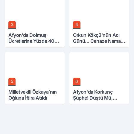
3
4
Afyon’da Dolmuş
Orkun Kökçü'nün Acı
Ücretlerine Yüzde 40
Günü... Cenaze Namazı
Zam Talebi
Emirdağ'da
5
6
Milletvekili Özkaya’nın
Afyon'da Korkunç
Oğluna İftira Atıldı
Şüphe! Düştü Mü,
Öldürüldü Mü!