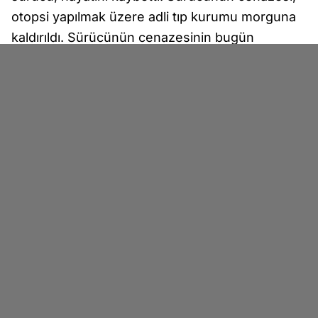
otopsi yapılmak üzere adli tıp kurumu morguna
kaldırıldı. Sürücünün cenazesinin bugün
memleketi Konya'nın Eskil ilçesindeki Aliyenler
Mezarlığında kılınacak cenaze namazının
ardından son yolculuğuna uğurlanacağı
öğrenildi.