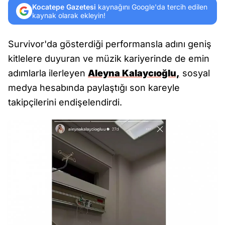
Kocatepe Gazetesi
kaynağını Google'da tercih edilen
kaynak olarak ekleyin!
Survivor'da gösterdiği performansla adını geniş
kitlelere duyuran ve müzik kariyerinde de emin
adımlarla ilerleyen
Aleyna Kalaycıoğlu,
sosyal
medya hesabında paylaştığı son kareyle
takipçilerini endişelendirdi.