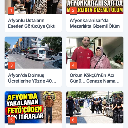
1
2
Afyonlu Ustaların
Afyonkarahisar'da
Eserleri Görücüye Çıktı
Mezarlıkta Gizemli Ölüm
3
4
Afyon’da Dolmuş
Orkun Kökçü'nün Acı
Ücretlerine Yüzde 40
Günü... Cenaze Namazı
Zam Talebi
Emirdağ'da
5
6