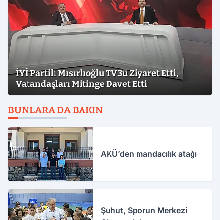
İYİ Partili Mısırlıoğlu TV3ü Ziyaret Etti,
Vatandaşları Mitinge Davet Etti
BUNLARA DA BAKIN
AKÜ’den mandacılık atağı
Şuhut, Sporun Merkezi