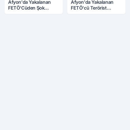
Afyon'da Yakalanan
Afyon'da Yakalanan
FETÖ'Cüden Şok
FETÖ'cü Terörist
İtiraflar
Adliye'de