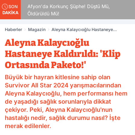
kamlar
Afyon'da Korkunç Şüphe! Düştü Mü,
SON
DAKİKA
Öldürüldü Mü!
Haberler
Magazin
Aleyna Kalaycıoğlu Hastaneye
Kaldırıldı: 'Klip Ortasında Paketo!'
Aleyna Kalaycıoğlu
Hastaneye Kaldırıldı: 'Klip
Ortasında Paketo!'
Büyük bir hayran kitlesine sahip olan
Survivor All Star 2024 yarışmacılarından
Aleyna Kalaycıoğlu, hem performansı hem
de yaşadığı sağlık sorunlarıyla dikkat
çekiyor. Peki, Aleyna Kalaycıoğlu'nun
hastalığı nedir, sağlık durumu nasıl? İşte
merak edilenler.