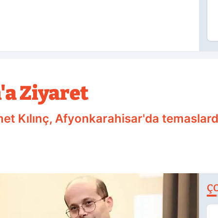
a Ziyaret
et Kılınç, Afyonkarahisar'da temaslar
Ç