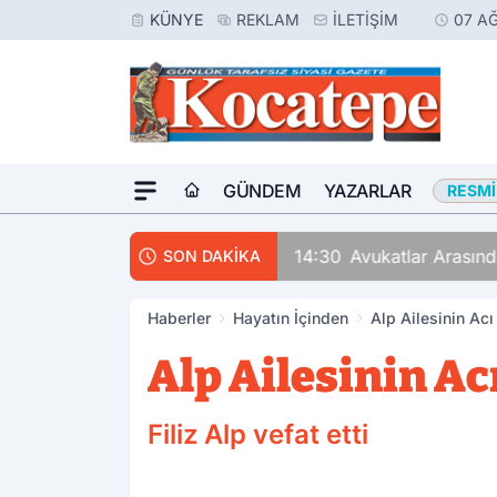
KÜNYE
REKLAM
İLETIŞIM
07 A
GÜNDEM
YAZARLAR
RESMI
14:30
Avukatlar Arasında
SON DAKİKA
Haberler
Hayatın İçinden
Alp Ailesinin Acı 
Alp Ailesinin Acı
Filiz Alp vefat etti