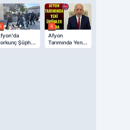
ğluna İftira
tıldı
5
6
fyon'da
Afyon
orkunç Şüphe!
Tarımında Yeni
üştü Mü,
Ürünler Yolda
ldürüldü Mü!