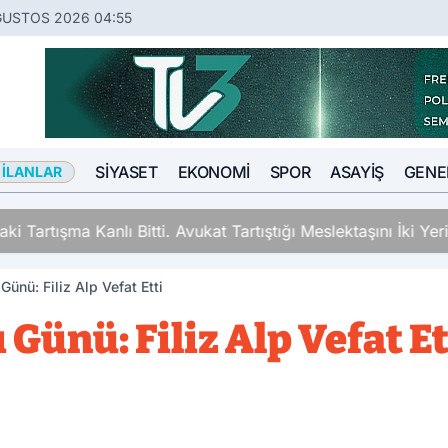
ĞUSTOS 2026 04:55
SIYASET
EKONOMI
SPOR
ASAYIŞ
GENE
 İLANLAR
ki Tartışma Kanlı Bitti. Avukat Tartıştığı Meslektaşını İki Y
Günü: Filiz Alp Vefat Etti
 Günü: Filiz Alp Vefat Et