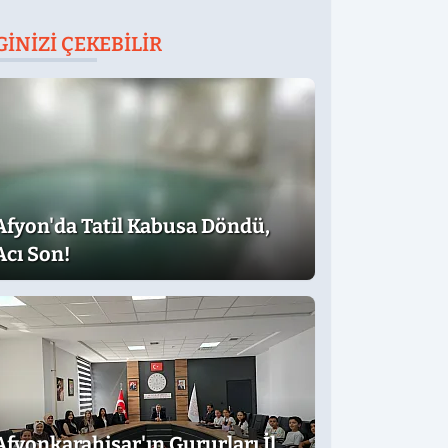
GINIZI ÇEKEBILIR
Afyon'da Tatil Kabusa Döndü,
Acı Son!
Afyonkarahisar'ın Gururları İl