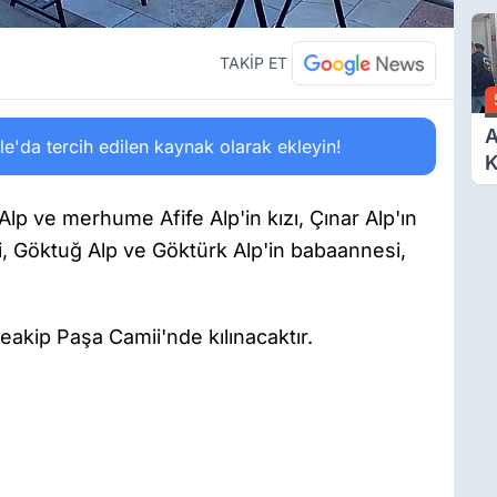
O
A
TAKİP ET
A
'da tercih edilen kaynak olarak ekleyin!
K
D
Ö
p ve merhume Afife Alp'in kızı, Çınar Alp'ın
i, Göktuğ Alp ve Göktürk Alp'in babaannesi,
kip Paşa Camii'nde kılınacaktır.