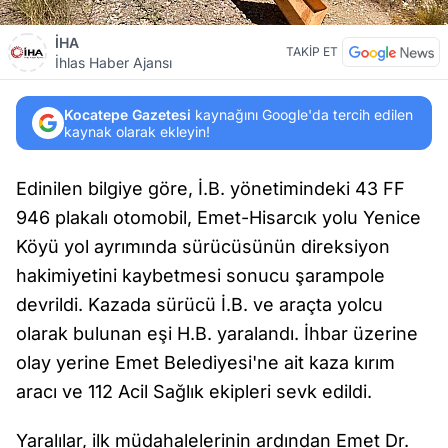
İHA
TAKİP ET
İhlas Haber Ajansı
Kocatepe Gazetesi
kaynağını Google'da tercih edilen
kaynak olarak ekleyin!
Edinilen bilgiye göre, İ.B. yönetimindeki 43 FF
946 plakalı otomobil, Emet-Hisarcık yolu Yenice
Köyü yol ayrımında sürücüsünün direksiyon
hakimiyetini kaybetmesi sonucu şarampole
devrildi. Kazada sürücü İ.B. ve araçta yolcu
olarak bulunan eşi H.B. yaralandı. İhbar üzerine
olay yerine Emet Belediyesi'ne ait kaza kırım
aracı ve 112 Acil Sağlık ekipleri sevk edildi.
Yaralılar, ilk müdahalelerinin ardından Emet Dr.