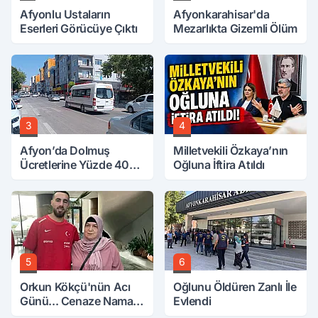
Afyonlu Ustaların
Afyonkarahisar'da
Eserleri Görücüye Çıktı
Mezarlıkta Gizemli Ölüm
3
4
Afyon’da Dolmuş
Milletvekili Özkaya’nın
Ücretlerine Yüzde 40
Oğluna İftira Atıldı
Zam Talebi
5
6
Orkun Kökçü'nün Acı
Oğlunu Öldüren Zanlı İle
Günü... Cenaze Namazı
Evlendi
Emirdağ'da