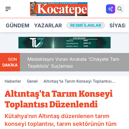
GÜNDEM
YAZARLAR
SIYASE
RESMI İLANLAR
Çocuk
Meslektaşını Vuran Avukata 'Cinayete Tam
SON
DAKİKA
Teşebbüs' Suçlaması
Haberler
Genel
Altıntaş'ta Tarım Konseyi Toplantısı
Düzenlendi
Altıntaş'ta Tarım Konseyi
Toplantısı Düzenlendi
Kütahya'nın Altıntaş düzenlenen tarım
konseyi toplantısı, tarım sektörünün tüm