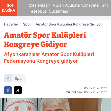
 Çocuk
Meslektaşını Vuran Avukata 'Cinayete Tam
SON
DAKİKA
Teşebbüs' Suçlaması
Haberler
Spor
Amatör Spor Kulüpleri Kongreye Gidiyor
Amatör Spor Kulüpleri
Kongreye Gidiyor
Afyonkarahisar Amatör Spor Kulüpleri
Federasyonu Kongreye gidiyor
Spor
05.07.2026 11:12
Güncelleme: 05.07.2026 11:12