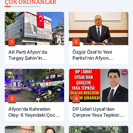
ÇOK OKUNANLAR
1
2
AK Parti Afyon'da
Özgür Özel'in Yeni
Turgay Şahin'in
Partisi'nin Afyon
Ardından Bir Şok Daha!
Başkanı Belli Oldu
3
4
Afyon’da Kahreden
DP Lideri Uysal'dan
Olay: 6 Yaşındaki Çocuk
Çerçeve Yasa Tepkisi:
6. Kattan Düştü
Öcalan Meclis'in
Üzerine Çıkarıldı