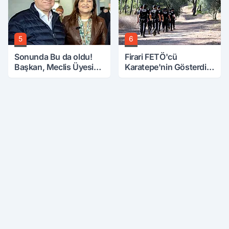
5
6
Sonunda Bu da oldu!
Firari FETÖ'cü
Başkan, Meclis Üyesini
Karatepe'nin Gösterdiği
Hobi Bahçesinden
Yerler Didik Didik
Attırdı
Aranıyor