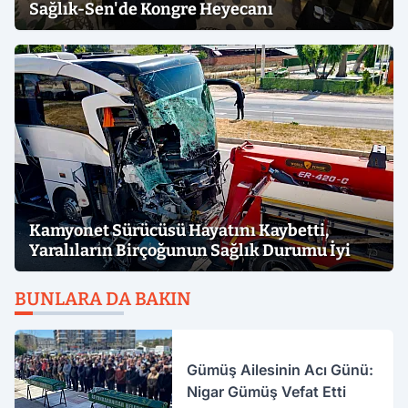
Sağlık-Sen'de Kongre Heyecanı
Kamyonet Sürücüsü Hayatını Kaybetti,
Yaralıların Birçoğunun Sağlık Durumu İyi
BUNLARA DA BAKIN
Gümüş Ailesinin Acı Günü:
Nigar Gümüş Vefat Etti