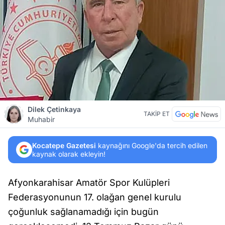
Dilek Çetinkaya
TAKİP ET
Muhabir
Kocatepe Gazetesi
kaynağını Google'da tercih edilen
kaynak olarak ekleyin!
Afyonkarahisar Amatör Spor Kulüpleri
Federasyonunun 17. olağan genel kurulu
çoğunluk sağlanamadığı için bugün