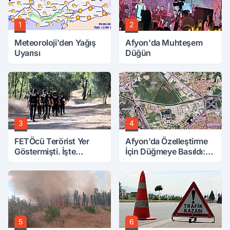
1
2
Meteoroloji'den Yağış
Afyon'da Muhteşem
Uyarısı
Düğün
3
4
FETÖcü Terörist Yer
Afyon’da Özelleştirme
Göstermişti. İşte
İçin Düğmeye Basıldı:
Bulunanlar
10 Parsele 7 Kat İmar
5
6