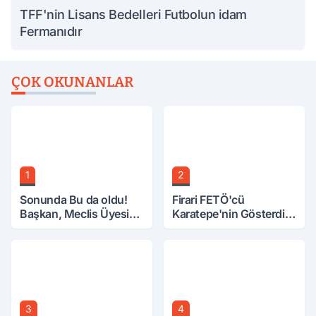
TFF'nin Lisans Bedelleri Futbolun idam
Fermanıdır
ÇOK OKUNANLAR
1
2
Sonunda Bu da oldu!
Firari FETÖ'cü
Başkan, Meclis Üyesini
Karatepe'nin Gösterdiği
Hobi Bahçesinden
Yerler Didik Didik
Attırdı
Aranıyor
3
4