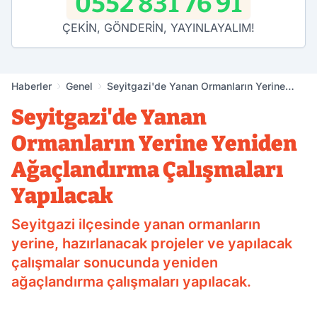
0552 831 76 91
ÇEKİN, GÖNDERİN, YAYINLAYALIM!
Haberler
Genel
Seyitgazi'de Yanan Ormanların Yerine
Yeniden Ağaçlandırma Çalışmaları
Seyitgazi'de Yanan
Yapılacak
Ormanların Yerine Yeniden
Ağaçlandırma Çalışmaları
Yapılacak
Seyitgazi ilçesinde yanan ormanların
yerine, hazırlanacak projeler ve yapılacak
çalışmalar sonucunda yeniden
ağaçlandırma çalışmaları yapılacak.