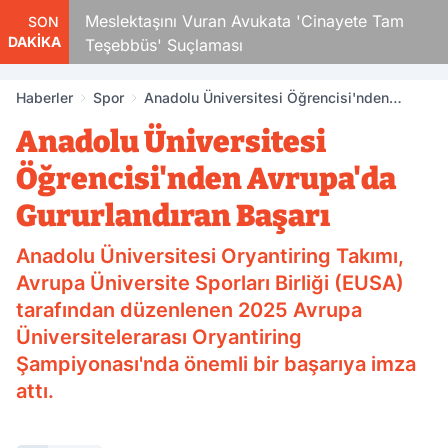
Çocuk
Meslektaşını Vuran Avukata 'Cinayete Tam
SON
DAKİKA
Teşebbüs' Suçlaması
Haberler
Spor
Anadolu Üniversitesi Öğrencisi'nden
Avrupa'da Gururlandıran Başarı
Anadolu Üniversitesi
Öğrencisi'nden Avrupa'da
Gururlandıran Başarı
Anadolu Üniversitesi Oryantiring Takımı,
Avrupa Üniversite Sporları Birliği (EUSA)
tarafından düzenlenen 2025 Avrupa
Üniversitelerarası Oryantiring
Şampiyonası'nda önemli bir başarıya imza
attı.