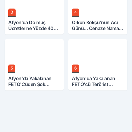
3
4
Afyon’da Dolmuş
Orkun Kökçü'nün Acı
Ücretlerine Yüzde 40
Günü... Cenaze Namazı
Zam Talebi
Emirdağ'da
5
6
Afyon'da Yakalanan
Afyon'da Yakalanan
FETÖ'Cüden Şok
FETÖ'cü Terörist
İtiraflar
Adliye'de