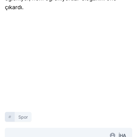
çıkardı.
Spor
İHA