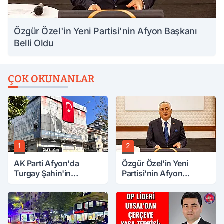
Özgür Özel'in Yeni Partisi'nin Afyon Başkanı
Belli Oldu
ÇOK OKUNANLAR
1
2
AK Parti Afyon'da
Özgür Özel'in Yeni
Turgay Şahin'in
Partisi'nin Afyon
Ardından Bir Şok Daha!
Başkanı Belli Oldu