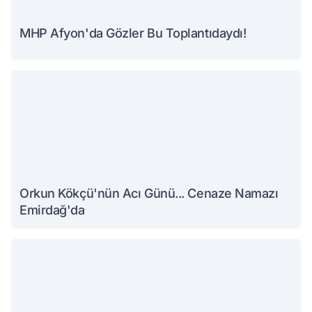
MHP Afyon'da Gözler Bu Toplantıdaydı!
Orkun Kökçü'nün Acı Günü... Cenaze Namazı
Emirdağ'da