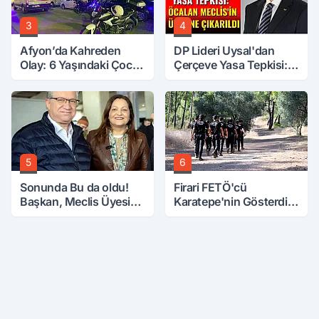
3
4
Afyon’da Kahreden
DP Lideri Uysal'dan
Olay: 6 Yaşındaki Çocuk
Çerçeve Yasa Tepkisi:
6. Kattan Düştü
Öcalan Meclis'in
Üzerine Çıkarıldı
5
6
Sonunda Bu da oldu!
Firari FETÖ'cü
Başkan, Meclis Üyesini
Karatepe'nin Gösterdiği
Hobi Bahçesinden
Yerler Didik Didik
Attırdı
Aranıyor