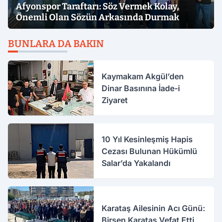
Afyonspor Taraftarı: Söz Vermek Kolay,
Önemli Olan Sözün Arkasında Durmak
BUNLARA DA BAKIN
Kaymakam Akgül’den
Dinar Basınına İade-i
Ziyaret
10 Yıl Kesinleşmiş Hapis
Cezası Bulunan Hükümlü
Salar’da Yakalandı
Karataş Ailesinin Acı Günü:
Birsen Karataş Vefat Etti