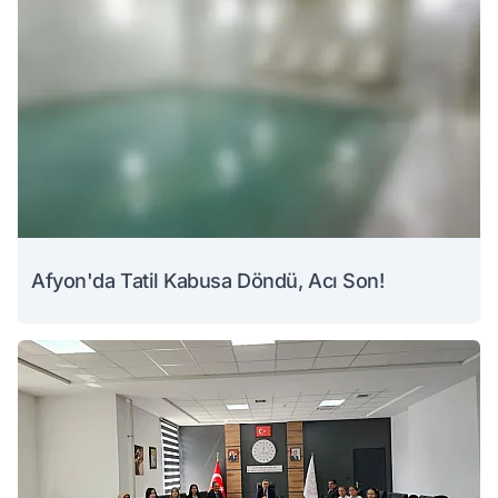
Afyon'da Tatil Kabusa Döndü, Acı Son!