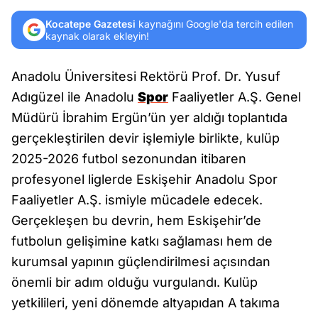
Kocatepe Gazetesi
kaynağını Google'da tercih edilen
kaynak olarak ekleyin!
Anadolu Üniversitesi Rektörü Prof. Dr. Yusuf
Adıgüzel ile Anadolu
Spor
Faaliyetler A.Ş. Genel
Müdürü İbrahim Ergün’ün yer aldığı toplantıda
gerçekleştirilen devir işlemiyle birlikte, kulüp
2025-2026 futbol sezonundan itibaren
profesyonel liglerde Eskişehir Anadolu Spor
Faaliyetler A.Ş. ismiyle mücadele edecek.
Gerçekleşen bu devrin, hem Eskişehir’de
futbolun gelişimine katkı sağlaması hem de
kurumsal yapının güçlendirilmesi açısından
önemli bir adım olduğu vurgulandı. Kulüp
yetkilileri, yeni dönemde altyapıdan A takıma