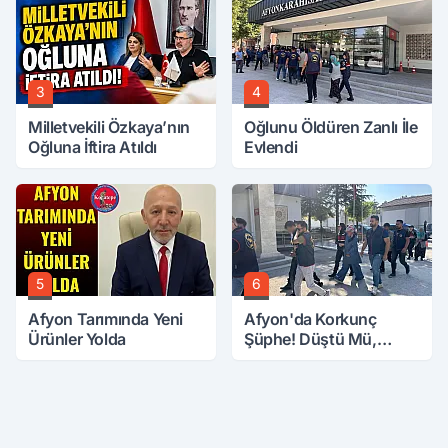
3
4
Milletvekili Özkaya’nın
Oğlunu Öldüren Zanlı İle
Oğluna İftira Atıldı
Evlendi
5
6
Afyon Tarımında Yeni
Afyon'da Korkunç
Ürünler Yolda
Şüphe! Düştü Mü,
Öldürüldü Mü!