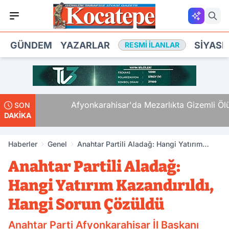
GÜNDEM
YAZARLAR
SIYASE
RESMI İLANLAR
,
Afyonkarahisar'da Mezarlıkta Gizemli Ölüm
SON
DAKİKA
Haberler
Genel
Anahtar Partili Aladağ: Hangi Yatırım
Kazandırıldı, Hangi Sorun Çözüldü
Anahtar Partili Aladağ:
Hangi Yatırım Kazandırıldı,
Hangi Sorun Çözüldü
Anahtar Parti Afyonkarahisar İl Başkanı