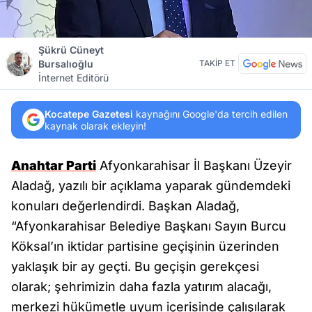
Şükrü Cüneyt
Bursalıoğlu
TAKİP ET
İnternet Editörü
Kocatepe Gazetesi
kaynağını Google'da tercih edilen
kaynak olarak ekleyin!
Anahtar Parti
Afyonkarahisar İl Başkanı Üzeyir
Aladağ, yazılı bir açıklama yaparak gündemdeki
konuları değerlendirdi. Başkan Aladağ,
“Afyonkarahisar Belediye Başkanı Sayın Burcu
Köksal’ın iktidar partisine geçişinin üzerinden
yaklaşık bir ay geçti. Bu geçişin gerekçesi
olarak; şehrimizin daha fazla yatırım alacağı,
merkezi hükümetle uyum içerisinde çalışılarak