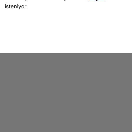
isteniyor.
Sanık avukatları tarafından yapılan tahliye
taleplerinin, mevcut delil durumu ve dosya
kapsamı gerekçe gösterilerek mahkeme