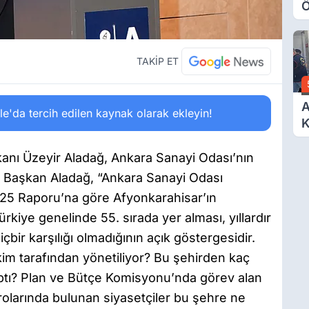
Ö
O
A
TAKİP ET
A
'da tercih edilen kaynak olarak ekleyin!
K
D
Ö
anı Üzeyir Aladağ, Ankara Sanayi Odası’nın
 Başkan Aladağ, “Ankara Sanayi Odası
25 Raporu’na göre Afyonkarahisar’ın
ürkiye genelinde 55. sırada yer alması, yıllardır
çbir karşılığı olmadığının açık göstergesidir.
kim tarafından yönetiliyor? Bu şehirden kaç
yaptı? Plan ve Bütçe Komisyonu’nda görev alan
adrolarında bulunan siyasetçiler bu şehre ne