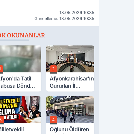
18.05.2026 10:35
Güncelleme: 18.05.2026 10:35
OK OKUNANLAR
1
2
fyon'da Tatil
Afyonkarahisar'ın
abusa Döndü,
Gururları İl
cı Son!
Müdürüyle
Buluştu
3
4
illetvekili
Oğlunu Öldüren