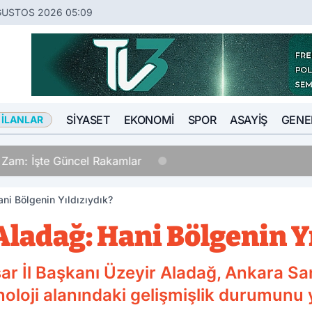
ĞUSTOS 2026 05:09
SIYASET
EKONOMI
SPOR
ASAYIŞ
GENE
 İLANLAR
a Zam: İşte Güncel Rakamlar
ani Bölgenin Yıldızıydık?
Aladağ: Hani Bölgenin Y
ar İl Başkanı Üzeyir Aladağ, Ankara Sa
noloji alanındaki gelişmişlik durumunu