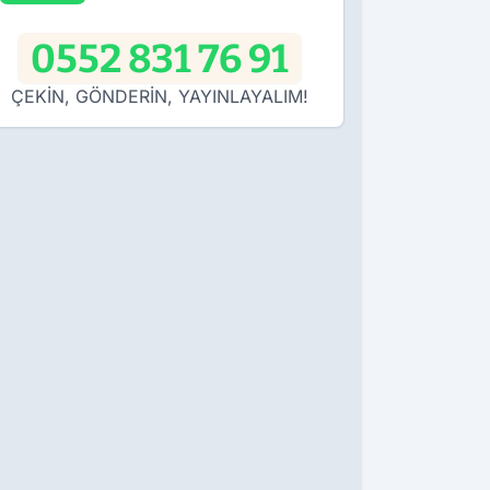
0552 831 76 91
ÇEKİN, GÖNDERİN, YAYINLAYALIM!