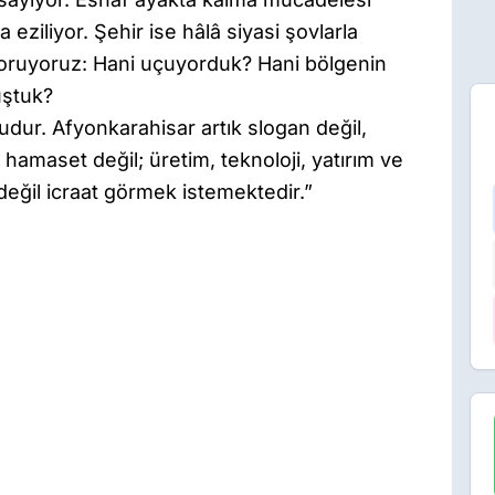
da eziliyor. Şehir ise hâlâ siyasi şovlarla
 soruyoruz: Hani uçuyorduk? Hani bölgenin
uştuk?
udur. Afyonkarahisar artık slogan değil,
hamaset değil; üretim, teknoloji, yatırım ve
 değil icraat görmek istemektedir.”