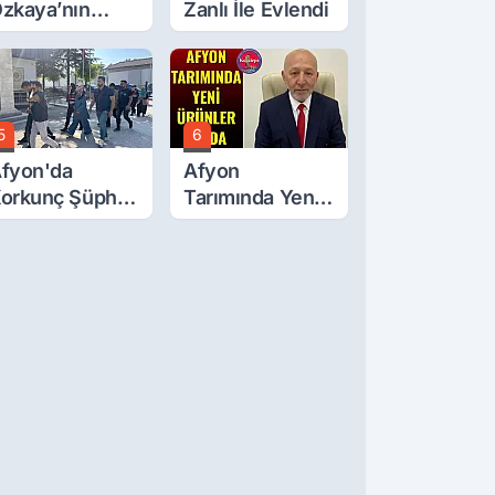
zkaya’nın
Zanlı İle Evlendi
ğluna İftira
tıldı
5
6
fyon'da
Afyon
orkunç Şüphe!
Tarımında Yeni
üştü Mü,
Ürünler Yolda
ldürüldü Mü!