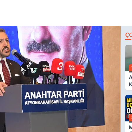
Ç
A
K
A
M