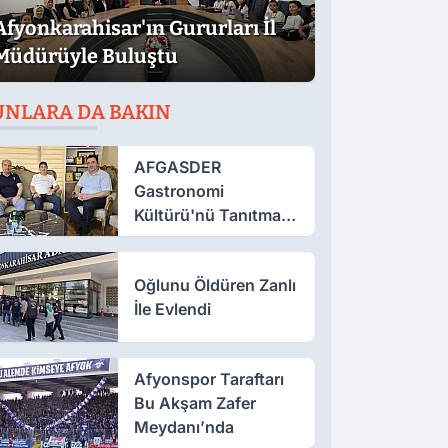
Afyonkarahisar'ın Gururları İl
Müdürüyle Buluştu
UNLARA DA BAKIN
AFGASDER
Gastronomi
Kültürü'nü Tanıtmak
İçin Çalışıyor
Oğlunu Öldüren Zanlı
İle Evlendi
Afyonspor Taraftarı
Bu Akşam Zafer
Meydanı’nda