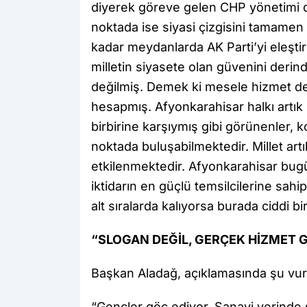
diyerek göreve gelen CHP yönetimi 
noktada ise siyasi çizgisini tamame
kadar meydanlarda AK Parti’yi eleştir
milletin siyasete olan güvenini deri
değilmiş. Demek ki mesele hizmet değ
hesapmış. Afyonkarahisar halkı artık 
birbirine karşıymış gibi görünenler,
noktada buluşabilmektedir. Millet art
etkilenmektedir. Afyonkarahisar bugün 
iktidarın en güçlü temsilcilerine sah
alt sıralarda kalıyorsa burada ciddi bir
“SLOGAN DEĞİL, GERÇEK HİZMET 
Başkan Aladağ, açıklamasında şu vur
“Gençler göç ediyor. Sanayi yerinde