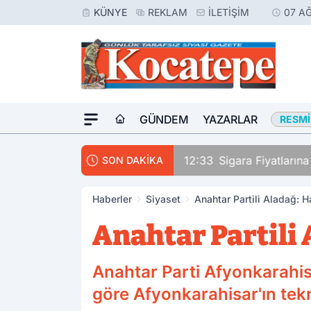
KÜNYE
REKLAM
İLETIŞIM
07 A
GÜNDEM
YAZARLAR
RESMI
rinden Vurdu
12:33
Sigara Fiyatların
SON DAKİKA
Haberler
Siyaset
Anahtar Partili Aladağ: H
Anahtar Partili 
Anahtar Parti Afyonkarahis
göre Afyonkarahisar'ın tek