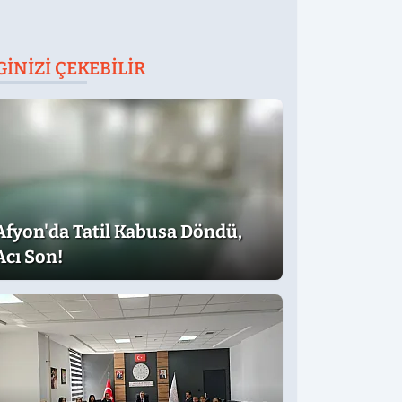
GINIZI ÇEKEBILIR
Afyon'da Tatil Kabusa Döndü,
Acı Son!