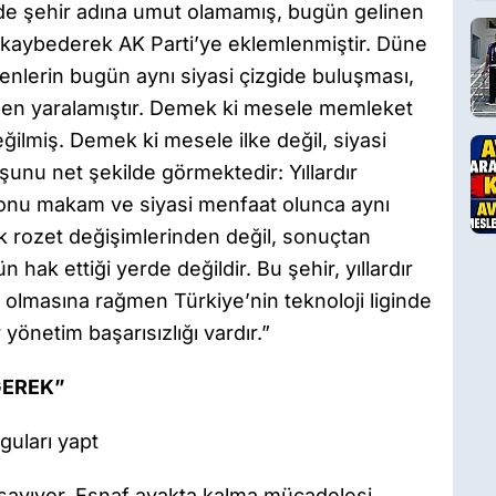
de şehir adına umut olamamış, bugün gelinen
n kaybederek AK Parti’ye eklemlenmiştir. Düne
enlerin bugün aynı siyasi çizgide buluşması,
nden yaralamıştır. Demek ki mesele memleket
ilmiş. Demek ki mesele ilke değil, siyasi
şunu net şekilde görmektedir: Yıllardır
 konu makam ve siyasi menfaat olunca aynı
ık rozet değişimlerinden değil, sonuçtan
hak ettiği yerde değildir. Bu şehir, yıllardır
ip olmasına rağmen Türkiye’nin teknoloji liginde
 yönetim başarısızlığı vardır.”
GEREK”
guları yapt
 sayıyor. Esnaf ayakta kalma mücadelesi