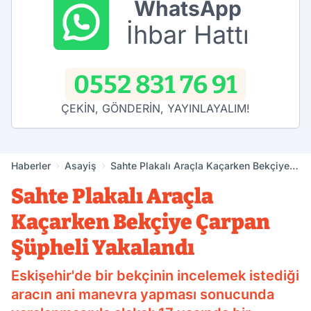
WhatsApp
İhbar Hattı
0552 831 76 91
ÇEKİN, GÖNDERİN, YAYINLAYALIM!
Haberler
Asayiş
Sahte Plakalı Araçla Kaçarken Bekçiye
Çarpan Şüpheli Yakalandı
Sahte Plakalı Araçla
Kaçarken Bekçiye Çarpan
Şüpheli Yakalandı
Eskişehir'de bir bekçinin incelemek istediği
aracın ani manevra yapması sonucunda