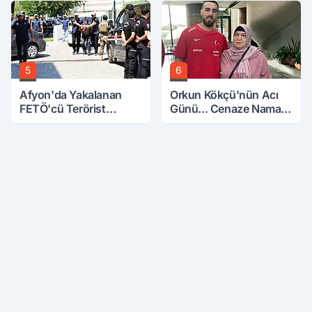
5
6
Afyon'da Yakalanan
Orkun Kökçü'nün Acı
FETÖ'cü Terörist
Günü... Cenaze Namazı
Adliye'de
Emirdağ'da