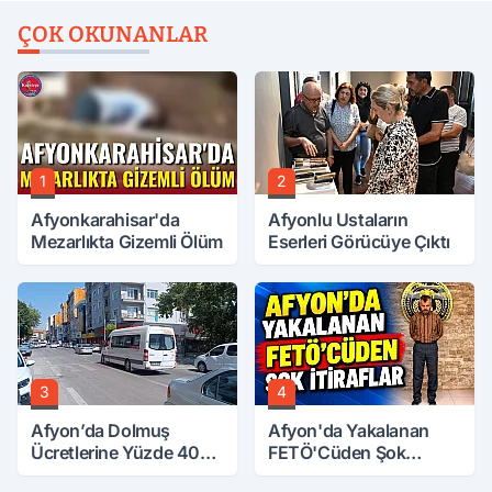
ÇOK OKUNANLAR
1
2
Afyonkarahisar'da
Afyonlu Ustaların
Mezarlıkta Gizemli Ölüm
Eserleri Görücüye Çıktı
3
4
Afyon’da Dolmuş
Afyon'da Yakalanan
Ücretlerine Yüzde 40
FETÖ'Cüden Şok
Zam Talebi
İtiraflar