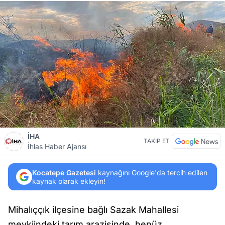
İHA
TAKİP ET
İhlas Haber Ajansı
Kocatepe Gazetesi
kaynağını Google'da tercih edilen
kaynak olarak ekleyin!
Mihalıççık ilçesine bağlı Sazak Mahallesi
mevkiindeki tarım arazisinde, henüz