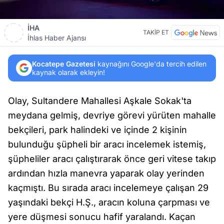
İHA
TAKİP ET
İhlas Haber Ajansı
Kocatepe Gazetesi
kaynağını Google'da tercih edilen
kaynak olarak ekleyin!
Olay, Sultandere Mahallesi Aşkale Sokak'ta
meydana gelmiş, devriye görevi yürüten mahalle
bekçileri, park halindeki ve içinde 2 kişinin
bulunduğu şüpheli bir aracı incelemek istemiş,
şüpheliler aracı çalıştırarak önce geri vitese takıp
ardından hızla manevra yaparak olay yerinden
kaçmıştı. Bu sırada aracı incelemeye çalışan 29
yaşındaki bekçi H.Ş., aracın koluna çarpması ve
yere düşmesi sonucu hafif yaralandı. Kaçan