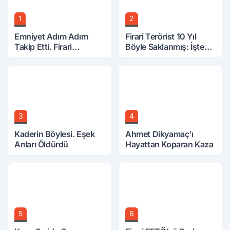
1
2
Emniyet Adım Adım
Firari Terörist 10 Yıl
Takip Etti. Firari
Böyle Saklanmış: İşte
FETÖ'cü Yakayı Bu
Tüm Detaylar
Toplantıda Ele Verdi.
3
4
Kaderin Böylesi. Eşek
Ahmet Dikyamaç'ı
Arıları Öldürdü
Hayattan Koparan Kaza
5
6