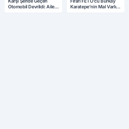
Karşı Şeride Geçen
Firari FETÖ’cü Burkay
Otomobil Devrildi: Aile
Karatepe’nin Mal Varlığı
Kabusu Yaşadı
Şaşırttı