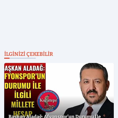
İLGINIZI ÇEKEBILIR
Başkan Aladağ: Afyonspor’un Durumu İle