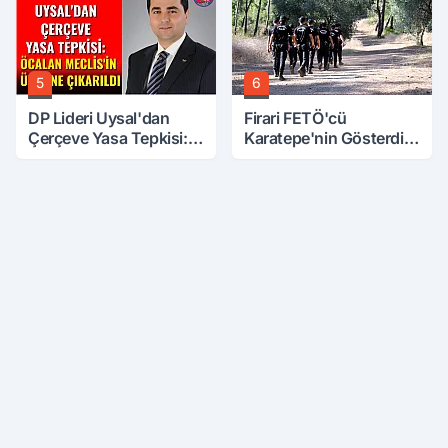
5
6
DP Lideri Uysal'dan
Firari FETÖ'cü
Çerçeve Yasa Tepkisi:
Karatepe'nin Gösterdiği
Öcalan Meclis'in
Yerler Didik Didik
Üzerine Çıkarıldı
Aranıyor