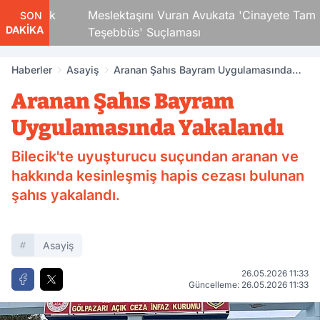
 Çocuk
Meslektaşını Vuran Avukata 'Cinayete Tam
SON
DAKİKA
Teşebbüs' Suçlaması
Haberler
Asayiş
Aranan Şahıs Bayram Uygulamasında
Yakalandı
Aranan Şahıs Bayram
Uygulamasında Yakalandı
Bilecik'te uyuşturucu suçundan aranan ve
hakkında kesinleşmiş hapis cezası bulunan
şahıs yakalandı.
Asayiş
26.05.2026 11:33
Güncelleme: 26.05.2026 11:33