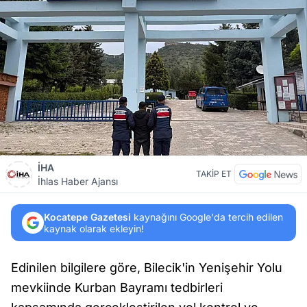
İHA
TAKİP ET
İhlas Haber Ajansı
Kocatepe Gazetesi
kaynağını Google'da tercih edilen
kaynak olarak ekleyin!
Edinilen bilgilere göre, Bilecik'in Yenişehir Yolu
mevkiinde Kurban Bayramı tedbirleri