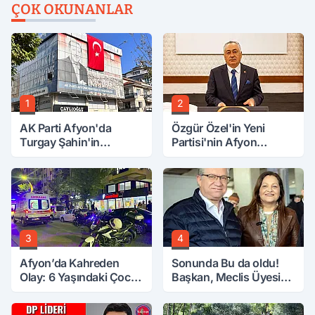
ÇOK OKUNANLAR
1
2
AK Parti Afyon'da
Özgür Özel'in Yeni
Turgay Şahin'in
Partisi'nin Afyon
Ardından Bir Şok Daha!
Başkanı Belli Oldu
3
4
Afyon’da Kahreden
Sonunda Bu da oldu!
Olay: 6 Yaşındaki Çocuk
Başkan, Meclis Üyesini
6. Kattan Düştü
Hobi Bahçesinden
Attırdı