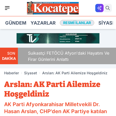
GÜNDEM
YAZARLAR
SIYASE
RESMI İLANLAR
Verdi
Suikastçi FETÖCÜ Afyon'daki Hayatını Ve
SON
DAKİKA
Firar Günlerini Anlattı
Haberler
Siyaset
Arslan: AK Parti Ailemize Hoşgeldiniz
Arslan: AK Parti Ailemize
Hoşgeldiniz
AK Parti Afyonkarahisar Milletvekili Dr.
Hasan Arslan, CHP'den AK Partiye katılan