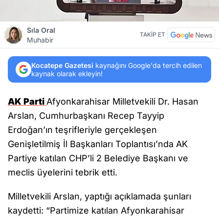
Sıla Oral
TAKİP ET
Muhabir
Kocatepe Gazetesi
kaynağını Google'da tercih edilen
kaynak olarak ekleyin!
AK Parti
Afyonkarahisar Milletvekili Dr. Hasan
Arslan, Cumhurbaşkanı Recep Tayyip
Erdoğan’ın teşrifleriyle gerçekleşen
Genişletilmiş İl Başkanları Toplantısı’nda AK
Partiye katılan CHP’li 2 Belediye Başkanı ve
meclis üyelerini tebrik etti.
Milletvekili Arslan, yaptığı açıklamada şunları
kaydetti: “Partimize katılan Afyonkarahisar