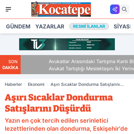
GÜNDEM
YAZARLAR
SIYASE
RESMI İLANLAR
Avukatlar Arasındaki Tartışma Kanlı Bitti.
SON
DAKİKA
Avukat Tartıştığı Meslektaşını İki Yerinden
Vurdu
Haberler
Ekonomi
Aşırı Sıcaklar Dondurma Satışlarını
Düşürdü
Aşırı Sıcaklar Dondurma
Satışlarını Düşürdü
Yazın en çok tercih edilen serinletici
lezettlerinden olan dondurma, Eskişehir'de