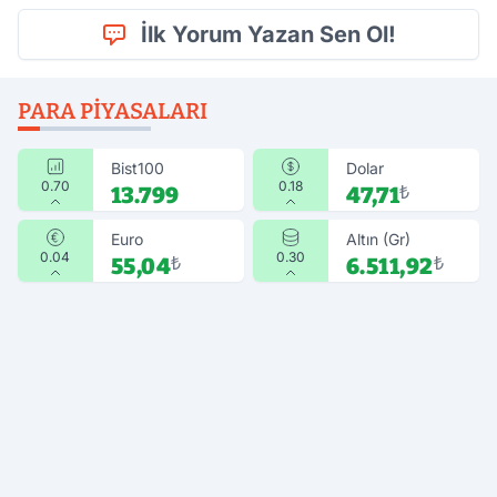
İlk Yorum Yazan Sen Ol!
PARA PIYASALARI
Bist100
Dolar
0.70
0.18
13.799
47,71
₺
Euro
Altın (Gr)
0.04
0.30
55,04
₺
6.511,92
₺