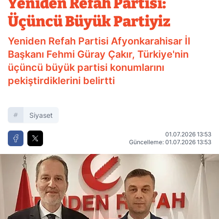
Yeniden Refah Partisi:
Üçüncü Büyük Partiyiz
Yeniden Refah Partisi Afyonkarahisar İl
Başkanı Fehmi Güray Çakır, Türkiye'nin
üçüncü büyük partisi konumlarını
pekiştirdiklerini belirtti
Siyaset
01.07.2026 13:53
Güncelleme: 01.07.2026 13:53