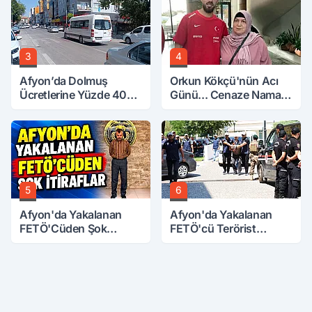
3
4
Afyon’da Dolmuş
Orkun Kökçü'nün Acı
Ücretlerine Yüzde 40
Günü... Cenaze Namazı
Zam Talebi
Emirdağ'da
5
6
Afyon'da Yakalanan
Afyon'da Yakalanan
FETÖ'Cüden Şok
FETÖ'cü Terörist
İtiraflar
Adliye'de