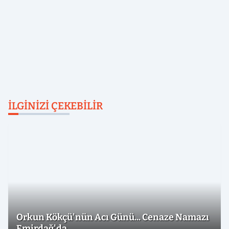
İLGINIZI ÇEKEBILIR
Orkun Kökçü'nün Acı Günü... Cenaze Namazı
Emirdağ'da