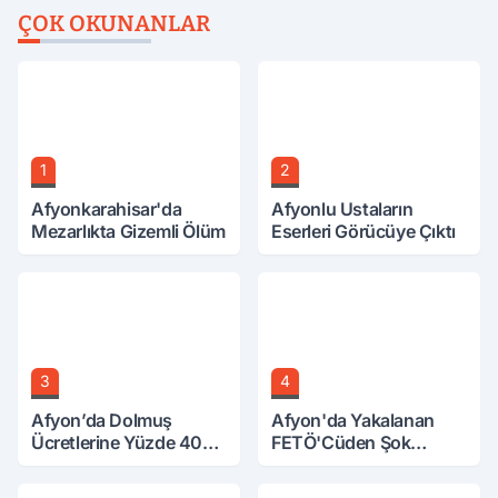
ÇOK OKUNANLAR
1
2
Afyonkarahisar'da
Afyonlu Ustaların
Mezarlıkta Gizemli Ölüm
Eserleri Görücüye Çıktı
3
4
Afyon’da Dolmuş
Afyon'da Yakalanan
Ücretlerine Yüzde 40
FETÖ'Cüden Şok
Zam Talebi
İtiraflar