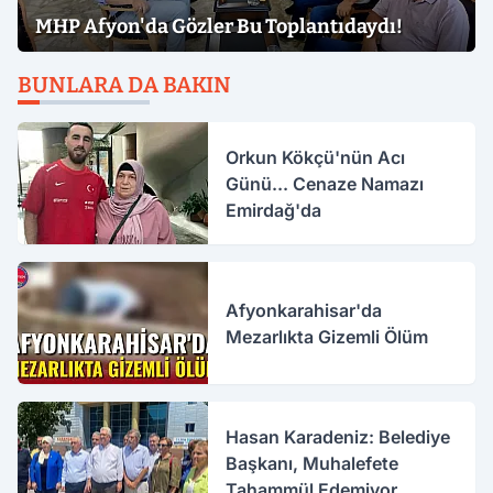
MHP Afyon'da Gözler Bu Toplantıdaydı!
BUNLARA DA BAKIN
Orkun Kökçü'nün Acı
Günü... Cenaze Namazı
Emirdağ'da
Afyonkarahisar'da
Mezarlıkta Gizemli Ölüm
Hasan Karadeniz: Belediye
Başkanı, Muhalefete
Tahammül Edemiyor