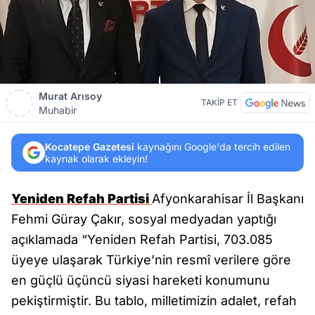
Murat Arısoy
TAKİP ET
Muhabir
Kocatepe Gazetesi
kaynağını Google'da tercih edilen
kaynak olarak ekleyin!
Yeniden Refah Partisi
Afyonkarahisar İl Başkanı
Fehmi Güray Çakır, sosyal medyadan yaptığı
açıklamada “Yeniden Refah Partisi, 703.085
üyeye ulaşarak Türkiye’nin resmî verilere göre
en güçlü üçüncü siyasi hareketi konumunu
pekiştirmiştir. Bu tablo, milletimizin adalet, refah