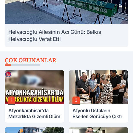
Helvacıoğlu Ailesinin Acı Günü: Belkıs
Helvacıoğlu Vefat Etti
ÇOK OKUNANLAR
1
2
Afyonkarahisar'da
Afyonlu Ustaların
Mezarlıkta Gizemli Ölüm
Eserleri Görücüye Çıktı