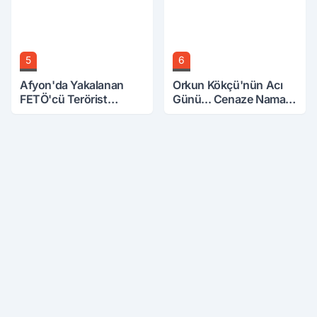
5
6
Afyon'da Yakalanan
Orkun Kökçü'nün Acı
FETÖ'cü Terörist
Günü... Cenaze Namazı
Adliye'de
Emirdağ'da