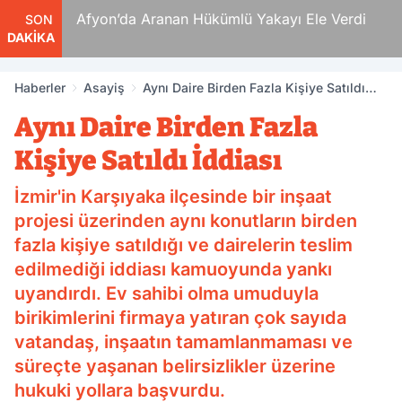
 Ölüm
Afyon’da Aranan Hükümlü Yakayı Ele Verdi
SON
DAKİKA
Haberler
Asayiş
Aynı Daire Birden Fazla Kişiye Satıldı
İddiası
Aynı Daire Birden Fazla
Kişiye Satıldı İddiası
İzmir'in Karşıyaka ilçesinde bir inşaat
projesi üzerinden aynı konutların birden
fazla kişiye satıldığı ve dairelerin teslim
edilmediği iddiası kamuoyunda yankı
uyandırdı. Ev sahibi olma umuduyla
birikimlerini firmaya yatıran çok sayıda
vatandaş, inşaatın tamamlanmaması ve
süreçte yaşanan belirsizlikler üzerine
hukuki yollara başvurdu.