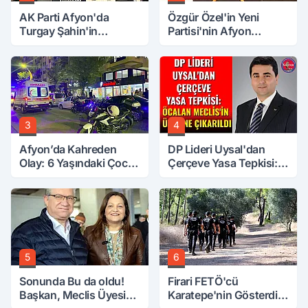
AK Parti Afyon'da
Özgür Özel'in Yeni
Turgay Şahin'in
Partisi'nin Afyon
Ardından Bir Şok Daha!
Başkanı Belli Oldu
3
4
Afyon’da Kahreden
DP Lideri Uysal'dan
Olay: 6 Yaşındaki Çocuk
Çerçeve Yasa Tepkisi:
6. Kattan Düştü
Öcalan Meclis'in
Üzerine Çıkarıldı
5
6
Sonunda Bu da oldu!
Firari FETÖ'cü
Başkan, Meclis Üyesini
Karatepe'nin Gösterdiği