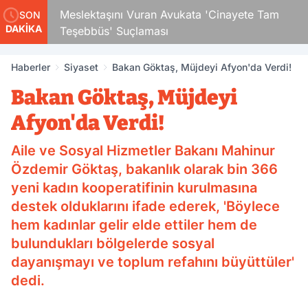
Çocuk
Meslektaşını Vuran Avukata 'Cinayete Tam
SON
DAKİKA
Teşebbüs' Suçlaması
Haberler
Siyaset
Bakan Göktaş, Müjdeyi Afyon'da Verdi!
Bakan Göktaş, Müjdeyi
Afyon'da Verdi!
Aile ve Sosyal Hizmetler Bakanı Mahinur
Özdemir Göktaş, bakanlık olarak bin 366
yeni kadın kooperatifinin kurulmasına
destek olduklarını ifade ederek, 'Böylece
hem kadınlar gelir elde ettiler hem de
bulundukları bölgelerde sosyal
dayanışmayı ve toplum refahını büyüttüler'
dedi.