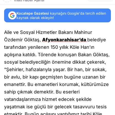
Kocatepe Gazetesi
kaynağını Google'da tercih edilen
kaynak olarak ekleyin!
Aile ve Sosyal Hizmetler Bakanı Mahinur
Özdemir Göktaş,
Afyonkarahisar’da
belediye
tarafından yenilenen 150 yıllık Köle Han’ın
açılışına katıldı. Törende konuşan Bakan Göktaş,
sosyal belediyeciliğin önemine dikkat çekerek,
"Şehirler, hafızalarıyla yaşar. Bir han, bir sokak,
bir avlu, bir kapı geçmişten bugüne uzanan bir
emanettir. Bu emanetleri korumak, kültürümüze
sahip çıkmak demektir. Bu eserleri
vatandaşlarımıza hizmet edecek şekilde
yaşatmak ise güçlü bir gelecek tasavvuru tesis
etmektir. Bugün açılışını yaptığımız tarihi Köle