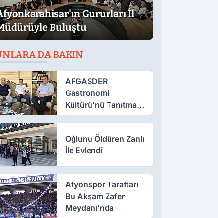
Afyonkarahisar'ın Gururları İl
Müdürüyle Buluştu
UNLARA DA BAKIN
AFGASDER
Gastronomi
Kültürü'nü Tanıtmak
İçin Çalışıyor
Oğlunu Öldüren Zanlı
İle Evlendi
Afyonspor Taraftarı
Bu Akşam Zafer
Meydanı’nda