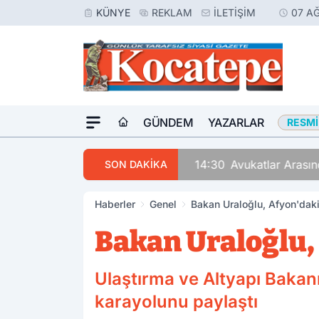
KÜNYE
REKLAM
İLETIŞIM
07 A
GÜNDEM
YAZARLAR
RESMI
14:30
Avukatlar Arasında
SON DAKİKA
Haberler
Genel
Bakan Uraloğlu, Afyon'daki
Bakan Uraloğlu, 
Ulaştırma ve Altyapı Baka
karayolunu paylaştı