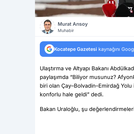
Murat Arısoy
Muhabir
Kocatepe Gazetesi
kaynağını Google
Ulaştırma ve Altyapı Bakanı Abdülkad
paylaşımda “Biliyor musunuz? Afyonk
biri olan Çay–Bolvadin–Emirdağ Yolu i
konforlu hale geldi” dedi.
Bakan Uraloğlu, şu değerlendirmeleri