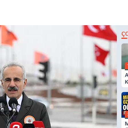
Ç
A
K
A
M