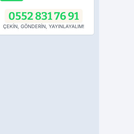
0552 831 76 91
ÇEKİN, GÖNDERİN, YAYINLAYALIM!