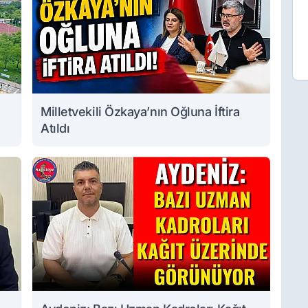
Milletvekili Özkaya’nın Oğluna İftira
Atıldı