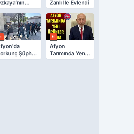
zkaya’nın
Zanlı İle Evlendi
ğluna İftira
tıldı
5
6
fyon'da
Afyon
orkunç Şüphe!
Tarımında Yeni
üştü Mü,
Ürünler Yolda
ldürüldü Mü!