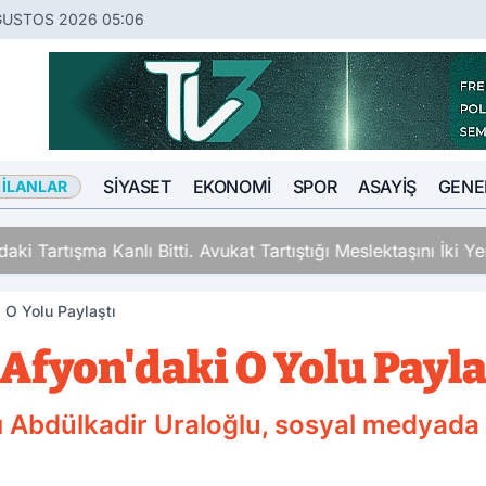
ĞUSTOS 2026 05:06
SIYASET
EKONOMI
SPOR
ASAYIŞ
GENE
 İLANLAR
ki Tartışma Kanlı Bitti. Avukat Tartıştığı Meslektaşını İki Y
 O Yolu Paylaştı
Afyon'daki O Yolu Payla
nı Abdülkadir Uraloğlu, sosyal medyad