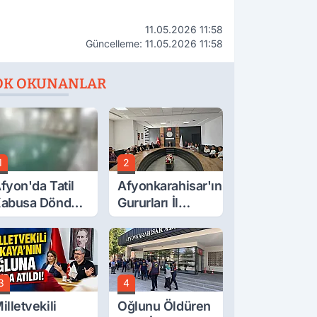
11.05.2026 11:58
Güncelleme: 11.05.2026 11:58
OK OKUNANLAR
1
2
fyon'da Tatil
Afyonkarahisar'ın
abusa Döndü,
Gururları İl
cı Son!
Müdürüyle
Buluştu
3
4
illetvekili
Oğlunu Öldüren