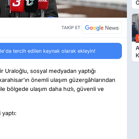
Ö
O
A
TAKİP ET
A
'da tercih edilen kaynak olarak ekleyin!
K
D
Ö
ir Uraloğlu, sosyal medyadan yaptığı
arahisar’ın önemli ulaşım güzergâhlarından
le bölgede ulaşım daha hızlı, güvenli ve
 yaptı: