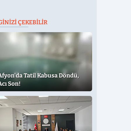
GINIZI ÇEKEBILIR
Afyon'da Tatil Kabusa Döndü,
Acı Son!