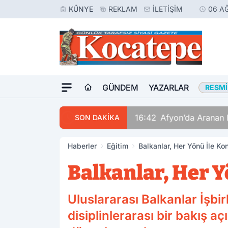
KÜNYE
REKLAM
İLETIŞIM
06 A
GÜNDEM
YAZARLAR
RESMI
16:42
Afyon’da Aranan 
SON DAKİKA
Haberler
Eğitim
Balkanlar, Her Yönü İle K
Balkanlar, Her 
Uluslararası Balkanlar İşbir
disiplinlerarası bir bakış aç