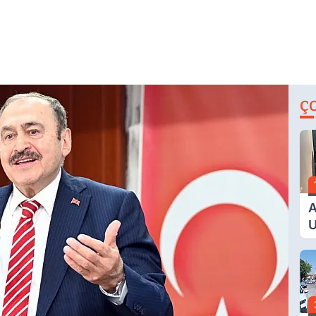
Ç
A
U
E
G