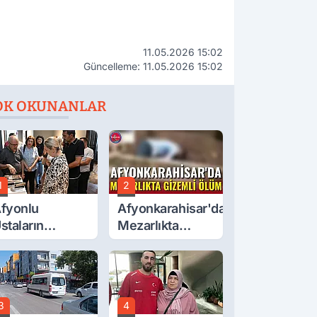
11.05.2026 15:02
Güncelleme: 11.05.2026 15:02
OK OKUNANLAR
1
2
fyonlu
Afyonkarahisar'da
staların
Mezarlıkta
serleri
Gizemli Ölüm
örücüye Çıktı
3
4