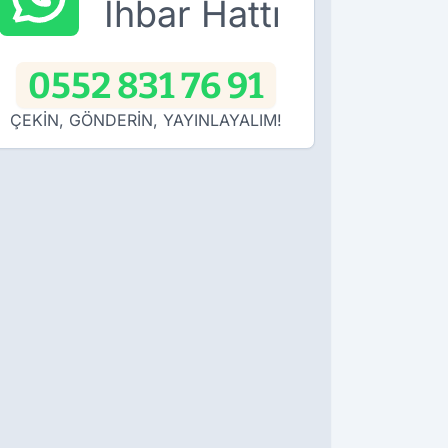
İhbar Hattı
0552 831 76 91
ÇEKİN, GÖNDERİN, YAYINLAYALIM!