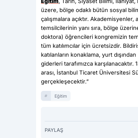
Eğitim
, Tarih, Siyaset Bilimi, İlahiya
üzere, bölge odaklı bütün sosyal bilim
çalışmalara açıktır. Akademisyenler, a
temsilcilerinin yanı sıra, bölge üzer
doktora) öğrencileri kongremizin tem
tüm katılımcılar için ücretsizdir. Bild
katılanların konaklama, yurt dışında
giderleri tarafımızca karşılanacaktır
arası, İstanbul Ticaret Üniversitesi 
gerçekleşecektir.”
Eğitim
PAYLAŞ