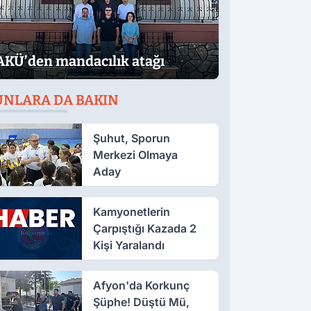
AKÜ’den mandacılık atağı
UNLARA DA BAKIN
Şuhut, Sporun
Merkezi Olmaya
Aday
Kamyonetlerin
Çarpıştığı Kazada 2
Kişi Yaralandı
Afyon'da Korkunç
Şüphe! Düştü Mü,