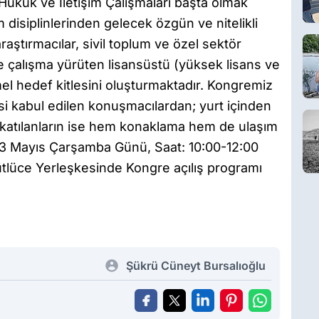
t, Hukuk ve İletişim Çalışmaları başta olmak
 disiplinlerinden gelecek özgün ve nitelikli
raştırmacılar, sivil toplum ve özel sektör
ine çalışma yürüten lisansüstü (yüksek lisans ve
el hedef kitlesini oluşturmaktadır. Kongremiz
irisi kabul edilen konuşmacılardan; yurt içinden
n katılanların ise hem konaklama hem de ulaşım
. 13 Mayıs Çarşamba Günü, Saat: 10:00-12:00
Sütlüce Yerleşkesinde Kongre açılış programı
Şükrü Cüneyt Bursalıoğlu