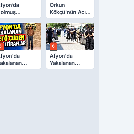
fyon’da
Orkun
olmuş
Kökçü'nün Acı
cretlerine
Günü... Cenaze
üzde 40 Zam
Namazı
alebi
Emirdağ'da
5
6
fyon'da
Afyon'da
akalanan
Yakalanan
ETÖ'Cüden
FETÖ'cü
ok İtiraflar
Terörist
Adliye'de