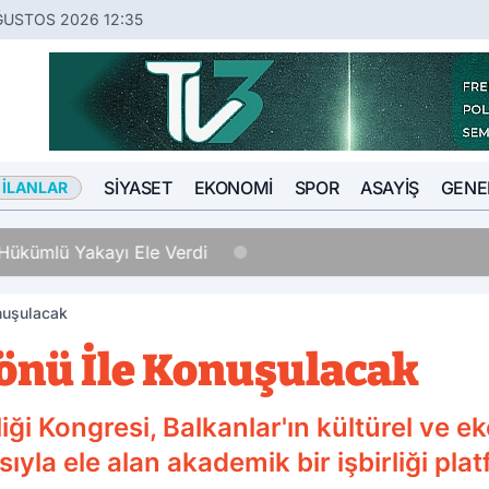
ĞUSTOS 2026 12:35
SIYASET
EKONOMI
SPOR
ASAYIŞ
GENE
 İLANLAR
Hükümlü Yakayı Ele Verdi
onuşulacak
Yönü İle Konuşulacak
liği Kongresi, Balkanlar'ın kültürel ve 
ısıyla ele alan akademik bir işbirliği pla