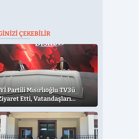
GINIZI ÇEKEBILIR
İYİ Partili Mısırlıoğlu TV3ü
Ziyaret Etti, Vatandaşları
Mitinge Davet Etti