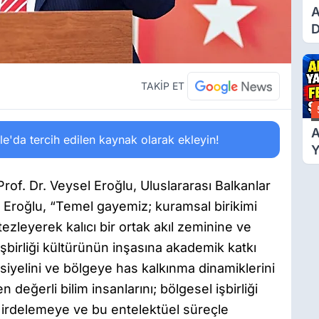
A
D
Ü
Y
T
TAKİP ET
A
'da tercih edilen kaynak olarak ekleyin!
Y
F
Ş
of. Dr. Veysel Eroğlu, Uluslararası Balkanlar
i. Eroğlu, “Temel gayemiz; kuramsal birikimi
ezleyerek kalıcı bir ortak akıl zeminine ve
işbirliği kültürünün inşasına akademik katkı
siyelini ve bölgeye has kalkınma dinamiklerini
değerli bilim insanlarını; bölgesel işbirliği
rdelemeye ve bu entelektüel süreçle