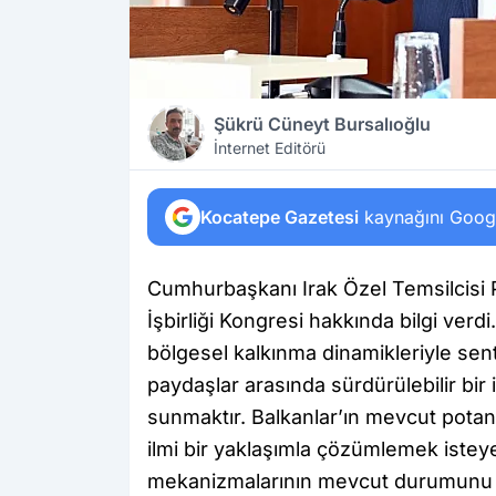
Şükrü Cüneyt Bursalıoğlu
İnternet Editörü
Kocatepe Gazetesi
kaynağını Google
Cumhurbaşkanı Irak Özel Temsilcisi Pr
İşbirliği Kongresi hakkında bilgi verd
bölgesel kalkınma dinamikleriyle sent
paydaşlar arasında sürdürülebilir bir 
sunmaktır. Balkanlar’ın mevcut potan
ilmi bir yaklaşımla çözümlemek isteyen 
mekanizmalarının mevcut durumunu i