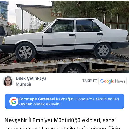
Dilek Çetinkaya
TAKİP ET
Muhabir
Kocatepe Gazetesi
kaynağını Google'da tercih edilen
kaynak olarak ekleyin!
Nevşehir İl Emniyet Müdürlüğü ekipleri, sanal
medyada yayınlanan balta ile trafik güvenliğinin