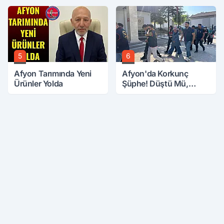
5
6
Afyon Tarımında Yeni
Afyon'da Korkunç
Ürünler Yolda
Şüphe! Düştü Mü,
Öldürüldü Mü!