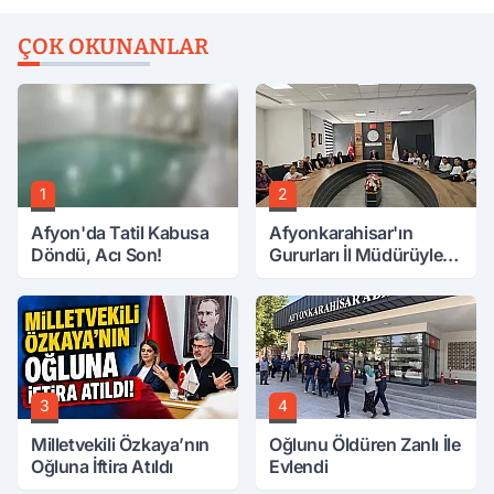
ÇOK OKUNANLAR
1
2
Afyon'da Tatil Kabusa
Afyonkarahisar'ın
Döndü, Acı Son!
Gururları İl Müdürüyle
Buluştu
3
4
Milletvekili Özkaya’nın
Oğlunu Öldüren Zanlı İle
Oğluna İftira Atıldı
Evlendi