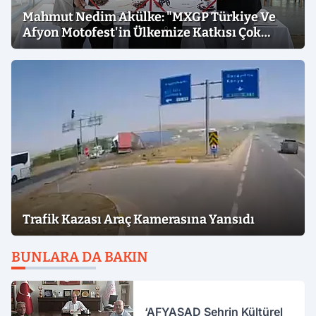
Mahmut Nedim Akülke: "MXGP Türkiye Ve
Afyon Motofest'in Ülkemize Katkısı Çok
Büyük"
Trafik Kazası Araç Kamerasına Yansıdı
BUNLARA DA BAKIN
‘AFYASAD Şehrin Kültürel