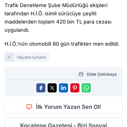
Trafik Denetleme Şube Müdürlüğü ekipleri
tarafından H.İ.Ö. isimli sürücüye çeşitli
maddelerden toplam 420 bin TL para cezası
uygulandı.
H.İ.Ö.’nün otomobili 60 gün trafikten men edildi.
Hayatın Içinden
Dilek Çetinkaya
İlk Yorum Yazan Sen Ol!
Kocatepe Gazetesi - Bizi Sosyal