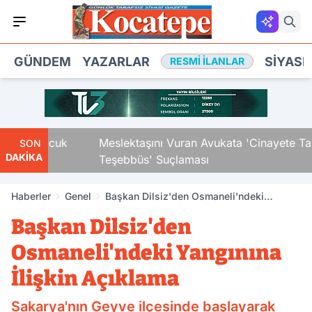
GÜNDEM
YAZARLAR
SIYASE
RESMI İLANLAR
daki Çocuk
Meslektaşını Vuran Avukata 'Cinayete Tam
SON
DAKİKA
Teşebbüs' Suçlaması
Haberler
Genel
Başkan Dilsiz'den Osmaneli'ndeki
Yangınına İlişkin Açıklama
Başkan Dilsiz'den
Osmaneli'ndeki Yangınına
İlişkin Açıklama
Sakarya'nın Geyve ilçesinde başlayarak