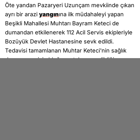
Öte yandan Pazaryeri Uzunçam mevkiinde çıkan
ayrı bir arazi
yangın
ına ilk müdahaleyi yapan
Beşikli Mahallesi Muhtarı Bayram Keteci de
dumandan etkilenerek 112 Acil Servis ekipleriyle
Bozüyük Devlet Hastanesine sevk edildi.
Tedavisi tamamlanan Muhtar Keteci'nin sağlık
durumunun iyi olduğu ve taburcu edildiği
öğrenildi.