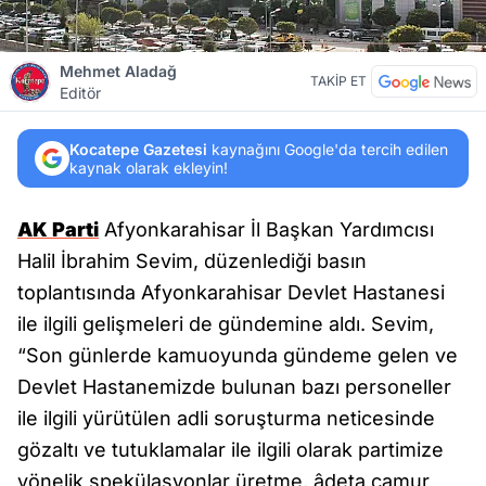
Mehmet Aladağ
TAKİP ET
Editör
Kocatepe Gazetesi
kaynağını Google'da tercih edilen
kaynak olarak ekleyin!
AK Parti
Afyonkarahisar İl Başkan Yardımcısı
Halil İbrahim Sevim, düzenlediği basın
toplantısında Afyonkarahisar Devlet Hastanesi
ile ilgili gelişmeleri de gündemine aldı. Sevim,
“Son günlerde kamuoyunda gündeme gelen ve
Devlet Hastanemizde bulunan bazı personeller
ile ilgili yürütülen adli soruşturma neticesinde
gözaltı ve tutuklamalar ile ilgili olarak partimize
yönelik spekülasyonlar üretme, âdeta çamur