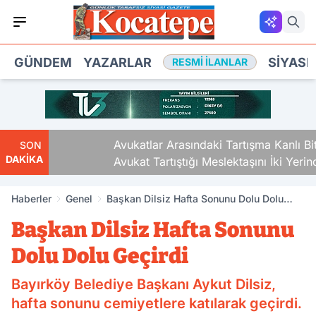
GÜNDEM
YAZARLAR
SIYASE
RESMI İLANLAR
Avukatlar Arasındaki Tartışma Kanlı Bitti.
SON
DAKİKA
Avukat Tartıştığı Meslektaşını İki Yerinden
Vurdu
Haberler
Genel
Başkan Dilsiz Hafta Sonunu Dolu Dolu
Geçirdi
Başkan Dilsiz Hafta Sonunu
Dolu Dolu Geçirdi
Bayırköy Belediye Başkanı Aykut Dilsiz,
hafta sonunu cemiyetlere katılarak geçirdi.