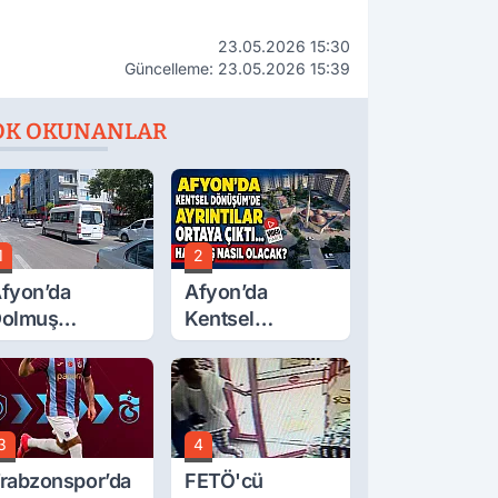
23.05.2026 15:30
Güncelleme: 23.05.2026 15:39
OK OKUNANLAR
1
2
fyon’da
Afyon’da
olmuş
Kentsel
cretlerine
Dönüşüm’de
üzde 40 Zam
Ayrıntılar Ortaya
alebi
Çıktı… Hakediş
Nasıl Olacak?
3
4
rabzonspor’da
FETÖ'cü