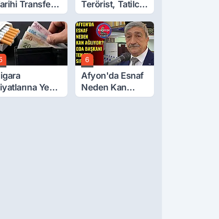
arihi Transfer!
Terörist, Tatilci
ohamed Salah
Gibi Kaçmış
eliyor
5
6
igara
Afyon'da Esnaf
iyatlarına Yeni
Neden Kan
am!
Ağlıyor? Oda
Başkanı Tek Tek
Sıraladı