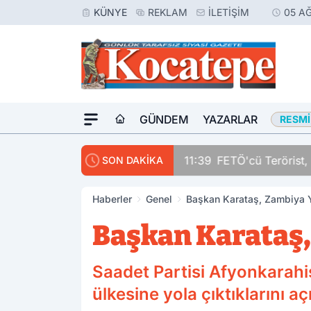
KÜNYE
REKLAM
İLETIŞIM
05 A
GÜNDEM
YAZARLAR
RESMI
11:39
FETÖ'cü Terörist, 
SON DAKİKA
Haberler
Genel
Başkan Karataş, Zambiya 
Başkan Karataş
Saadet Partisi Afyonkarahi
ülkesine yola çıktıklarını aç