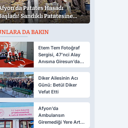
Afyon'da Patates Hasadı
Başladı! Sandıklı Patatesine
Yoğun İlgi
UNLARA DA BAKIN
Etem Tem Fotoğraf
Sergisi, 47’nci Alay
Anısına Giresun’da
Açılacak
Diker Ailesinin Acı
Günü: Betül Diker
Vefat Etti
Afyon’da
Ambulansın
Giremediği Yere Artık