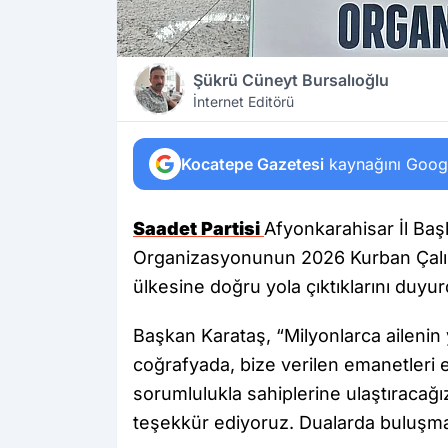
Şükrü Cüneyt Bursalıoğlu
İnternet Editörü
Kocatepe Gazetesi
kaynağını Google
Saadet Partisi
Afyonkarahisar İl Baş
Organizasyonunun 2026 Kurban Çalış
ülkesine doğru yola çıktıklarını duyur
Başkan Karataş, “Milyonlarca ailenin y
coğrafyada, bize verilen emanetleri eki
sorumlulukla sahiplerine ulaştıracağız
teşekkür ediyoruz. Dualarda buluşma