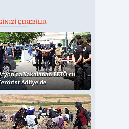
GINIZI ÇEKEBILIR
Afyon'da Yakalanan FETÖ'cü
Terörist Adliye'de