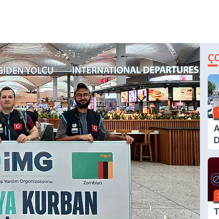
Ç
A
D
Ü
Y
T
T