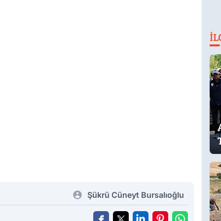
İL
Şükrü Cüneyt Bursalıoğlu