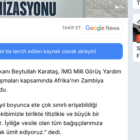
T
M
G
TAKİP ET
S
'da tercih edilen kaynak olarak ekleyin!
F
Z
kanı Beytullah Karataş, İMG Milli Görüş Yardım
maları kapsamında Afrika’nın Zambiya
du.
ıl boyunca ete çok sınırlı erişebildiği
bimizle birlikte titizlikle ve büyük bir
. İyiliğe vesile olan tüm bağışçılarımıza
k ümit ediyoruz.” dedi.