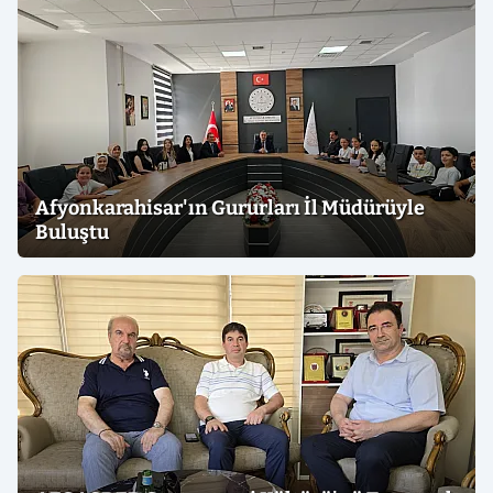
Afyonkarahisar'ın Gururları İl Müdürüyle
Buluştu