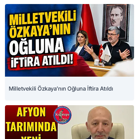
Milletvekili Özkaya’nın Oğluna İftira Atıldı