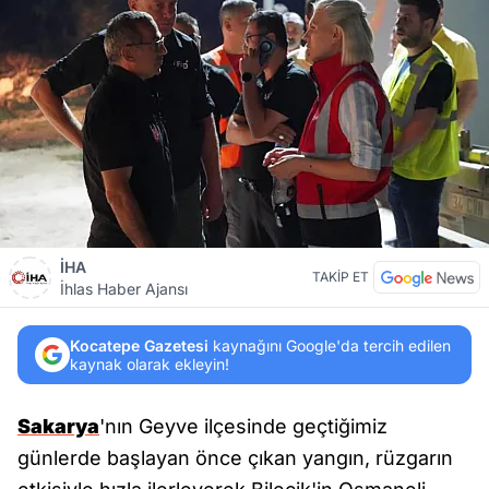
İHA
TAKİP ET
İhlas Haber Ajansı
Kocatepe Gazetesi
kaynağını Google'da tercih edilen
kaynak olarak ekleyin!
Sakarya
'nın Geyve ilçesinde geçtiğimiz
günlerde başlayan önce çıkan yangın, rüzgarın