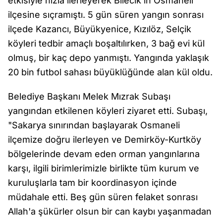
etkisiyle hızla ilerleyerek Bilecik'in Osmaneli
ilçesine sıçramıştı. 5 gün süren yangın sonrası
ilçede Kazancı, Büyükyenice, Kızılöz, Selçik
köyleri tedbir amaçlı boşaltılırken, 3 bağ evi kül
olmuş, bir kaç depo yanmıştı. Yangında yaklaşık
20 bin futbol sahası büyüklüğünde alan kül oldu.
Belediye Başkanı Melek Mızrak Subaşı
yangından etkilenen köyleri ziyaret etti. Subaşı,
"Sakarya sınırından başlayarak Osmaneli
ilçemize doğru ilerleyen ve Demirköy-Kurtköy
bölgelerinde devam eden orman yangınlarına
karşı, ilgili birimlerimizle birlikte tüm kurum ve
kuruluşlarla tam bir koordinasyon içinde
müdahale etti. Beş gün süren felaket sonrası
Allah'a şükürler olsun bir can kaybı yaşanmadan