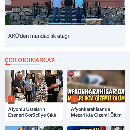
AKÜ’den mandacılık atağı
ÇOK OKUNANLAR
1
2
Afyonlu Ustaların
Afyonkarahisar'da
Eserleri Görücüye Çıktı
Mezarlıkta Gizemli Ölüm