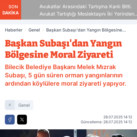
Avukatlar Arasındaki Tartışma Kanlı Bitti.
SON
DAKİKA
Avukat Tartıştığı Meslektaşını İki Yerinden
Vurdu
Haberler
Genel
Başkan Subaşı'dan Yangın Bölgesine
Moral Ziyareti
Başkan Subaşı'dan Yangın
Bölgesine Moral Ziyareti
Bilecik Belediye Başkanı Melek Mızrak
Subaşı, 5 gün süren orman yangınlarının
ardından köylülere moral ziyareti yapıyor.
Genel
28.07.2025 14:12
Güncelleme: 28.07.2025 14:12