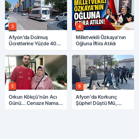
3
4
Afyon’da Dolmuş
Milletvekili Özkaya’nın
Ücretlerine Yüzde 40
Oğluna İftira Atıldı
Zam Talebi
5
6
Orkun Kökçü'nün Acı
Afyon'da Korkunç
Günü... Cenaze Namazı
Şüphe! Düştü Mü,
Emirdağ'da
Öldürüldü Mü!