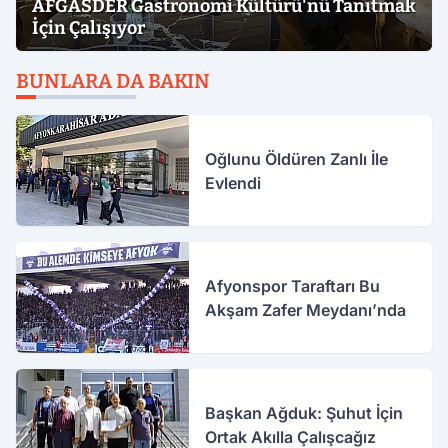
AFGASDER Gastronomi Kültürü'nü Tanıtmak
İçin Çalışıyor
BUNLARA DA BAKIN
Oğlunu Öldüren Zanlı İle
Evlendi
Afyonspor Taraftarı Bu
Akşam Zafer Meydanı’nda
Başkan Ağduk: Şuhut İçin
Ortak Akılla Çalışcağız