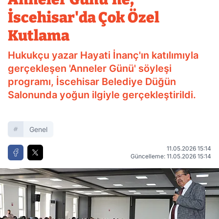
İscehisar'da Çok Özel
Kutlama
Hukukçu yazar Hayati İnanç'ın katılımıyla
gerçekleşen 'Anneler Günü' söyleşi
programı, İscehisar Belediye Düğün
Salonunda yoğun ilgiyle gerçekleştirildi.
Genel
11.05.2026 15:14
Güncelleme: 11.05.2026 15:14