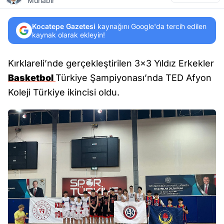
Muhabir
Kocatepe Gazetesi
kaynağını Google'da tercih edilen
kaynak olarak ekleyin!
Kırklareli’nde gerçekleştirilen 3x3 Yıldız Erkekler
Basketbol
Türkiye Şampiyonası’nda TED Afyon
Koleji Türkiye ikincisi oldu.