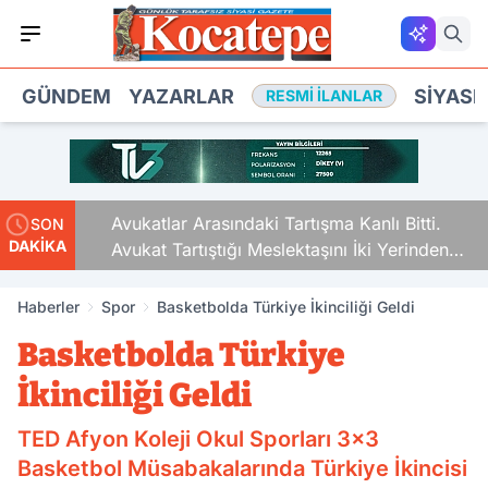
GÜNDEM
YAZARLAR
SIYASE
RESMI İLANLAR
Avukatlar Arasındaki Tartışma Kanlı Bitti.
SON
DAKİKA
Avukat Tartıştığı Meslektaşını İki Yerinden
Vurdu
Haberler
Spor
Basketbolda Türkiye İkinciliği Geldi
Basketbolda Türkiye
İkinciliği Geldi
TED Afyon Koleji Okul Sporları 3x3
Basketbol Müsabakalarında Türkiye İkincisi