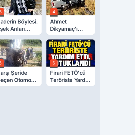
erdi.
3
4
aderin Böylesi.
Ahmet
şek Arıları
Dikyamaç'ı
ldürdü
Hayattan
Koparan Kaza
5
6
arşı Şeride
Firari FETÖ'cü
eçen Otomobil
Teröriste Yardım
evrildi: Aile
Etti, Tutuklandı
abusu Yaşadı