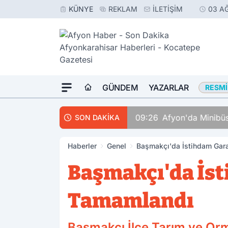
KÜNYE
REKLAM
İLETIŞIM
03 A
GÜNDEM
YAZARLAR
RESMI
09:26
Afyon'da Minibüs 
SON DAKİKA
Haberler
Genel
Başmakçı'da İstihdam Gara
Başmakçı'da İst
Tamamlandı
Başmakçı İlçe Tarım ve Or