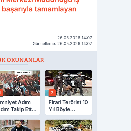
u başarıyla tamamlayan
26.05.2026 14:07
Güncelleme: 26.05.2026 14:07
OK OKUNANLAR
1
2
mniyet Adım
Firari Terörist 10
dım Takip Etti.
Yıl Böyle
irari FETÖ'cü
Saklanmış: İşte
akayı Bu
Tüm Detaylar
oplantıda Ele