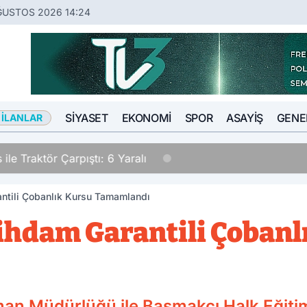
ĞUSTOS 2026 14:24
SIYASET
EKONOMI
SPOR
ASAYIŞ
GENE
 İLANLAR
ile Traktör Çarpıştı: 6 Yaralı
ntili Çobanlık Kursu Tamamlandı
ihdam Garantili Çobanl
man Müdürlüğü ile Başmakçı Halk Eğiti