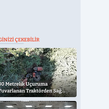
GINIZI ÇEKEBILIR
30 Metrelik Uçuruma
Yuvarlanan Traktörden Sağ
Çıktılar