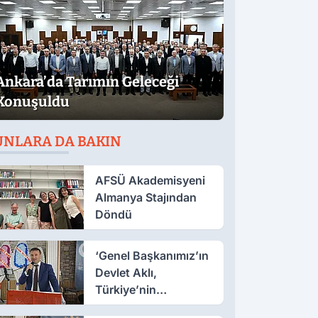
Ankara’da Tarımın Geleceği
Konuşuldu
UNLARA DA BAKIN
AFSÜ Akademisyeni
Almanya Stajından
Döndü
‘Genel Başkanımız’ın
Devlet Aklı,
Türkiye’nin
Güvencesi’