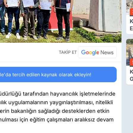
V
K
E
Ö
TAKİP ET
K
'da tercih edilen kaynak olarak ekleyin!
G
D
K
dürlüğü tarafından hayvancılık işletmelerinde
cılık uygulamalarının yaygınlaştırılması, nitelikli
erin bakanlığın sağladığı desteklerden etkin
nulması için eğitim çalışmaları aralıksız devam