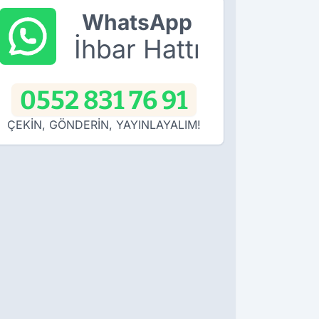
WhatsApp
İhbar Hattı
0552 831 76 91
ÇEKİN, GÖNDERİN, YAYINLAYALIM!