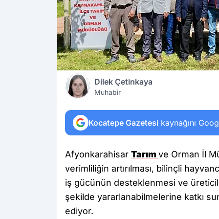
Dilek Çetinkaya
Muhabir
Kocatepe Gazetesi
kaynağını Google
Afyonkarahisar
Tarım
ve Orman İl Mü
verimliliğin artırılması, bilinçli hayvan
iş gücünün desteklenmesi ve üreticil
şekilde yararlanabilmelerine katkı su
ediyor.