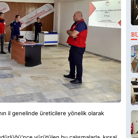
B
n il genelinde üreticilere yönelik olarak
ürlüğü’nce yürütülen bu çalışmalarla, kırsal