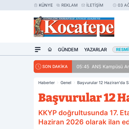
KÜNYE
REKLAM
İLETIŞIM
03 A
GÜNDEM
YAZARLAR
RESMI
05:45
ANS Kampüsü Arka
SON DAKİKA
Haberler
Genel
Başvurular 12 Haziran'da 
Başvurular 12 H
KKYP doğrultusunda 17. Eta
Haziran 2026 olarak ilan edi