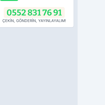
0552 831 76 91
ÇEKİN, GÖNDERİN, YAYINLAYALIM!