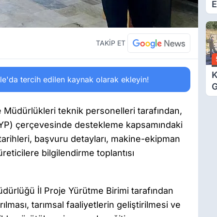
E
Ö
TAKİP ET
K
'da tercih edilen kaynak olarak ekleyin!
G
D
K
Müdürlükleri teknik personelleri tarafından,
KKYP) çerçevesinde destekleme kapsamındaki
 tarihleri, başvuru detayları, makine-ekipman
reticilere bilgilendirme toplantısı
dürlüğü İl Proje Yürütme Birimi tarafından
ılması, tarımsal faaliyetlerin geliştirilmesi ve