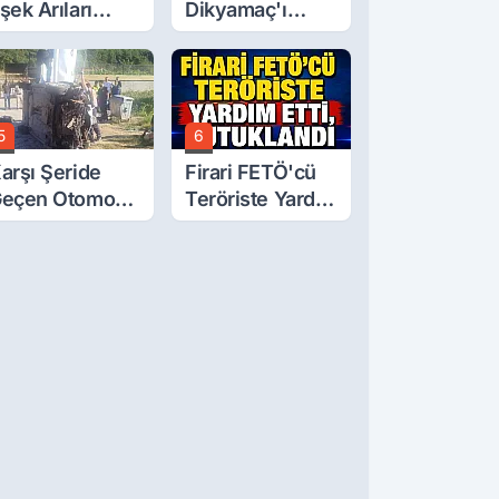
şek Arıları
Dikyamaç'ı
ldürdü
Hayattan
Koparan Kaza
5
6
arşı Şeride
Firari FETÖ'cü
eçen Otomobil
Teröriste Yardım
evrildi: Aile
Etti, Tutuklandı
abusu Yaşadı