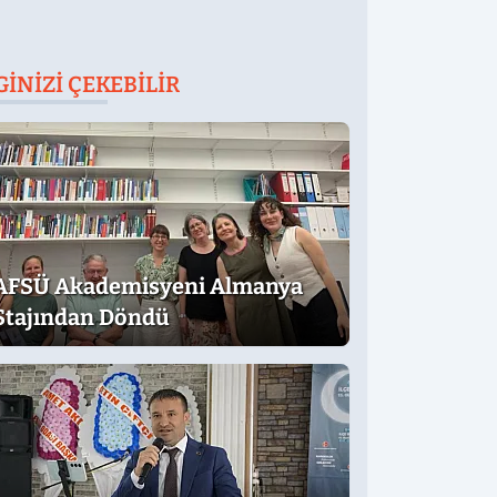
GINIZI ÇEKEBILIR
AFSÜ Akademisyeni Almanya
Stajından Döndü