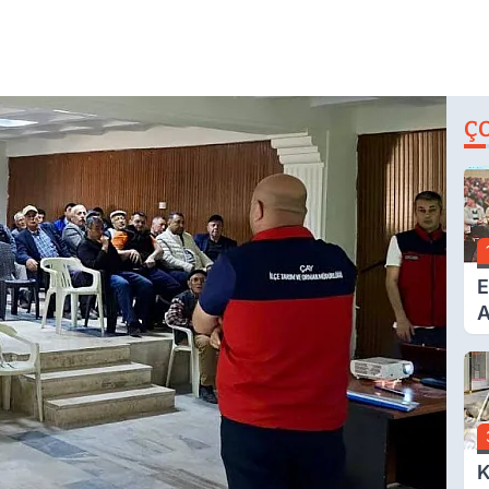
Ç
E
A
F
Y
T
V
K