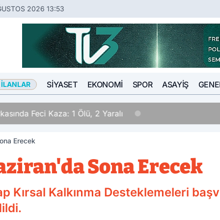
ĞUSTOS 2026 13:53
SIYASET
EKONOMI
SPOR
ASAYIŞ
GENE
 İLANLAR
sında Feci Kaza: 1 Ölü, 2 Yaralı
Sona Erecek
aziran'da Sona Erecek
p Kırsal Kalkınma Desteklemeleri başvur
ldi.