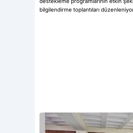
destekleme programlarının etkin şeki
bilgilendirme toplantıları düzenleniyor