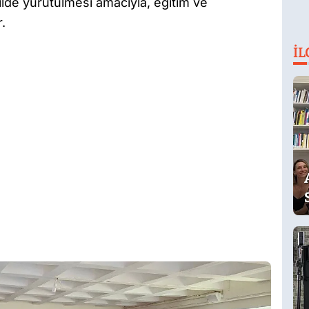
lde yürütülmesi amacıyla, eğitim ve
.
İL