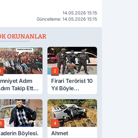
14.05.2026 15:15
Güncelleme: 14.05.2026 15:15
OK OKUNANLAR
1
2
mniyet Adım
Firari Terörist 10
dım Takip Etti.
Yıl Böyle
irari FETÖ'cü
Saklanmış: İşte
akayı Bu
Tüm Detaylar
oplantıda Ele
erdi.
3
4
aderin Böylesi.
Ahmet