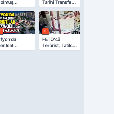
olmuş
Tarihi Transfer!
cretlerine
Mohamed Salah
üzde 40 Zam
Geliyor
alebi
5
6
fyon’da
FETÖ'cü
entsel
Terörist, Tatilci
önüşüm’de
Gibi Kaçmış
yrıntılar Ortaya
ıktı… Hakediş
asıl Olacak?