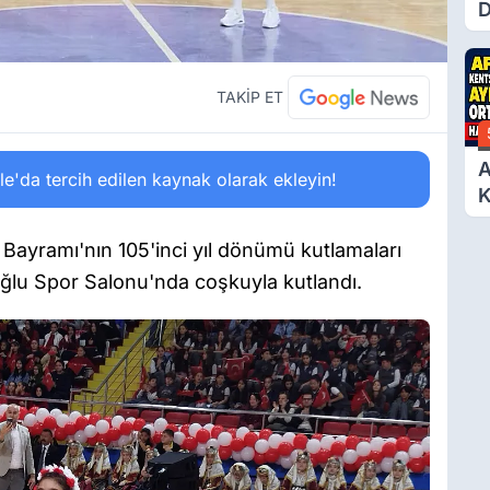
D
Ü
Y
T
TAKİP ET
A
'da tercih edilen kaynak olarak ekleyin!
K
D
A
ayramı'nın 105'inci yıl dönümü kutlamaları
Ç
oğlu Spor Salonu'nda coşkuyla kutlandı.
N