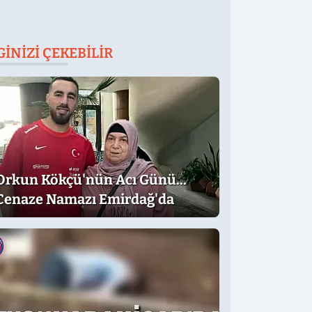
GINIZI ÇEKEBILIR
Orkun Kökçü'nün Acı Günü...
Cenaze Namazı Emirdağ'da