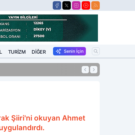
Senin İçin
L
TURIZM
DIĞER
15:57
Suikastçi FETÖCÜ 
ak Şiiri'ni okuyan Ahmet
uygulandırdı.