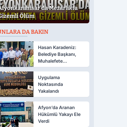
Afyonkarahisar'da Mezarlıkta
Gizemli Ölüm
UNLARA DA BAKIN
Hasan Karadeniz:
Belediye Başkanı,
Muhalefete
Tahammül Edemiyor
Uygulama
Noktasında
Yakalandı
Afyon’da Aranan
Hükümlü Yakayı Ele
Verdi