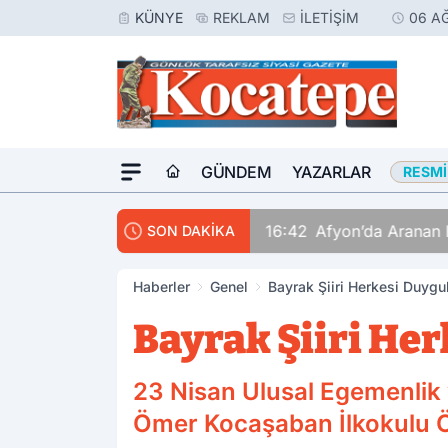
KÜNYE
REKLAM
İLETIŞIM
06 A
GÜNDEM
YAZARLAR
RESMI
16:42
Afyon’da Aranan 
SON DAKİKA
Haberler
Genel
Bayrak Şiiri Herkesi Duygu
Bayrak Şiiri He
23 Nisan Ulusal Egemenlik
Ömer Kocaşaban İlkokulu Ö