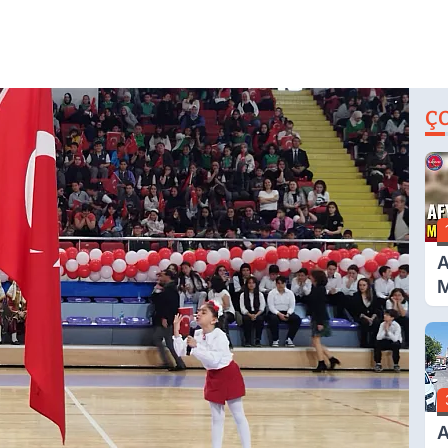
Ç
A
M
G
A