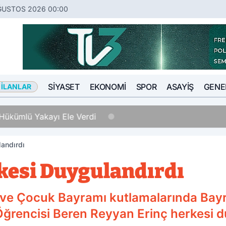
ĞUSTOS 2026 00:00
SIYASET
EKONOMI
SPOR
ASAYIŞ
GENE
 İLANLAR
Hükümlü Yakayı Ele Verdi
landırdı
rkesi Duygulandırdı
 ve Çocuk Bayramı kutlamalarında Bayr
ğrencisi Beren Reyyan Erinç herkesi d