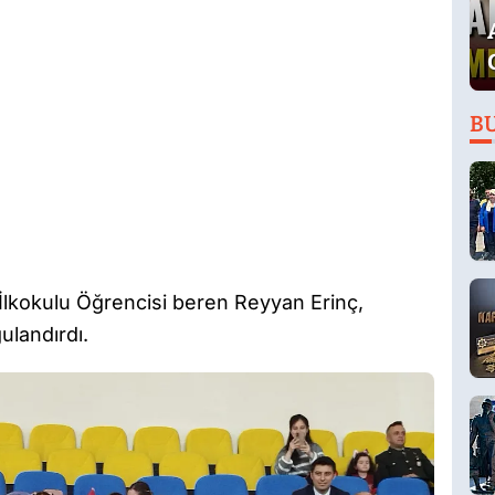
B
kokulu Öğrencisi beren Reyyan Erinç,
ulandırdı.