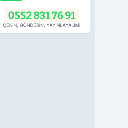
0552 831 76 91
ÇEKİN, GÖNDERİN, YAYINLAYALIM!