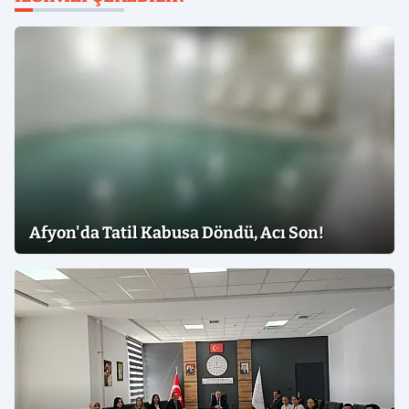
Afyon'da Tatil Kabusa Döndü, Acı Son!