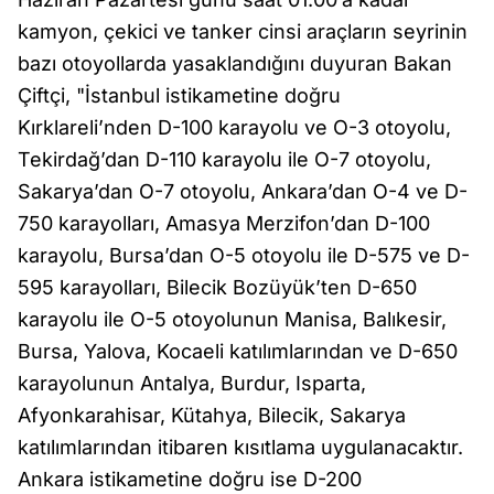
kamyon, çekici ve tanker cinsi araçların seyrinin
bazı otoyollarda yasaklandığını duyuran Bakan
Çiftçi, "İstanbul istikametine doğru
Kırklareli’nden D-100 karayolu ve O-3 otoyolu,
Tekirdağ’dan D-110 karayolu ile O-7 otoyolu,
Sakarya’dan O-7 otoyolu, Ankara’dan O-4 ve D-
750 karayolları, Amasya Merzifon’dan D-100
karayolu, Bursa’dan O-5 otoyolu ile D-575 ve D-
595 karayolları, Bilecik Bozüyük’ten D-650
karayolu ile O-5 otoyolunun Manisa, Balıkesir,
Bursa, Yalova, Kocaeli katılımlarından ve D-650
karayolunun Antalya, Burdur, Isparta,
Afyonkarahisar, Kütahya, Bilecik, Sakarya
katılımlarından itibaren kısıtlama uygulanacaktır.
Ankara istikametine doğru ise D-200