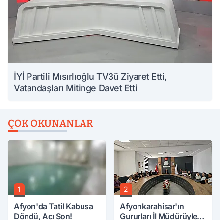
İYİ Partili Mısırlıoğlu TV3ü Ziyaret Etti,
Vatandaşları Mitinge Davet Etti
ÇOK OKUNANLAR
1
2
Afyon'da Tatil Kabusa
Afyonkarahisar'ın
Döndü, Acı Son!
Gururları İl Müdürüyle