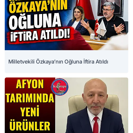
Milletvekili Özkaya’nın Oğluna İftira Atıldı