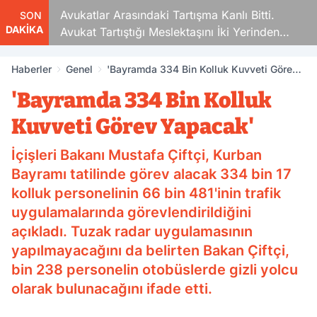
Avukatlar Arasındaki Tartışma Kanlı Bitti.
SON
DAKİKA
Avukat Tartıştığı Meslektaşını İki Yerinden
Vurdu
Haberler
Genel
'Bayramda 334 Bin Kolluk Kuvveti Görev
Yapacak'
'Bayramda 334 Bin Kolluk
Kuvveti Görev Yapacak'
İçişleri Bakanı Mustafa Çiftçi, Kurban
Bayramı tatilinde görev alacak 334 bin 17
kolluk personelinin 66 bin 481'inin trafik
uygulamalarında görevlendirildiğini
açıkladı. Tuzak radar uygulamasının
yapılmayacağını da belirten Bakan Çiftçi,
bin 238 personelin otobüslerde gizli yolcu
olarak bulunacağını ifade etti.