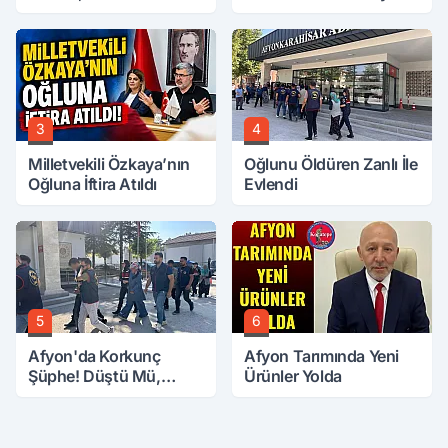
Buluştu
3
4
Milletvekili Özkaya’nın
Oğlunu Öldüren Zanlı İle
Oğluna İftira Atıldı
Evlendi
5
6
Afyon'da Korkunç
Afyon Tarımında Yeni
Şüphe! Düştü Mü,
Ürünler Yolda
Öldürüldü Mü!