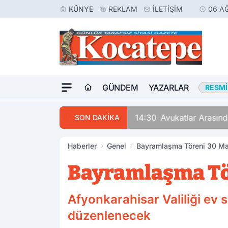
KÜNYE
REKLAM
İLETIŞIM
06 A
GÜNDEM
YAZARLAR
RESMI
14:30
Avukatlar Arasında
SON DAKİKA
Haberler
Genel
Bayramlaşma Töreni 30 Ma
Bayramlaşma Tö
Afyonkarahisar Valiliği ev
düzenlenecek