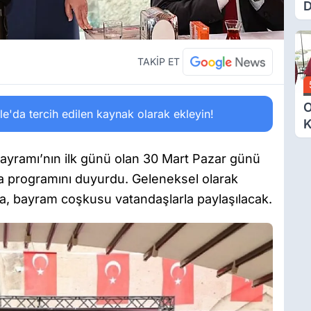
D
Ü
Y
T
TAKİP ET
O
'da tercih edilen kaynak olarak ekleyin!
K
G
N
ayramı’nın ilk günü olan 30 Mart Pazar günü
E
a programını duyurdu. Geleneksel olarak
a, bayram coşkusu vatandaşlarla paylaşılacak.