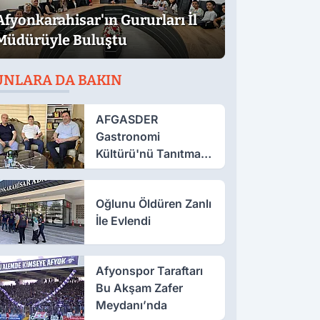
Afyonkarahisar'ın Gururları İl
Müdürüyle Buluştu
UNLARA DA BAKIN
AFGASDER
Gastronomi
Kültürü'nü Tanıtmak
İçin Çalışıyor
Oğlunu Öldüren Zanlı
İle Evlendi
Afyonspor Taraftarı
Bu Akşam Zafer
Meydanı’nda