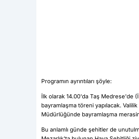
Programın ayrıntıları şöyle:
İlk olarak 14.00'da Taş Medrese'de (İ
bayramlaşma töreni yapılacak. Valilik
Müdürlüğünde bayramlaşma merasim
Bu anlamlı günde şehitler de unutul
Mezarlık'ta bulunan Hava Şehitliği zi