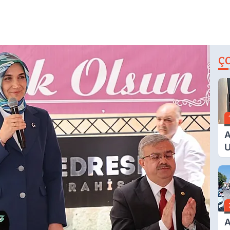
Ç
A
U
E
G
A