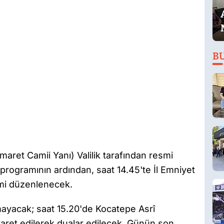
B
maret Camii Yanı) Valilik tarafından resmi
 programının ardından, saat 14.45'te İl Emniyet
i düzenlenecek.
mayacak; saat 15.20'de Kocatepe Asrî
yaret edilerek dualar edilecek. Günün son