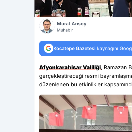
Murat Arısoy
Muhabir
Kocatepe Gazetesi
kaynağını Google
Afyonkarahisar Valiliği
, Ramazan B
gerçekleştireceği resmi bayramlaşm
düzenlenen bu etkinlikler kapsamınd