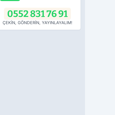
0552 831 76 91
ÇEKİN, GÖNDERİN, YAYINLAYALIM!