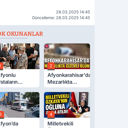
28.03.2025 14:45
Güncelleme: 28.03.2025 14:45
OK OKUNANLAR
1
2
fyonlu
Afyonkarahisar'da
staların
Mezarlıkta
serleri
Gizemli Ölüm
örücüye Çıktı
3
4
fyon’da
Milletvekili