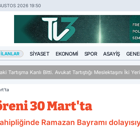
ĞUSTOS 2026 19:50
SIYASET
EKONOMI
SPOR
ASAYIŞ
GENE
 İLANLAR
ki Tartışma Kanlı Bitti. Avukat Tartıştığı Meslektaşını İki Y
rt'ta
reni 30 Mart'ta
 sahipliğinde Ramazan Bayramı dolayısı