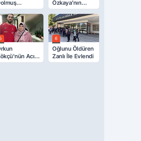
olmuş
Özkaya’nın
cretlerine
Oğluna İftira
üzde 40 Zam
Atıldı
alebi
5
6
rkun
Oğlunu Öldüren
ökçü'nün Acı
Zanlı İle Evlendi
ünü... Cenaze
amazı
mirdağ'da