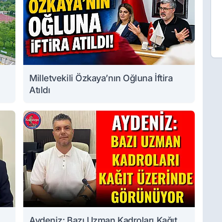
Milletvekili Özkaya’nın Oğluna İftira
Atıldı
Aydeniz: Bazı Uzman Kadroları Kağıt