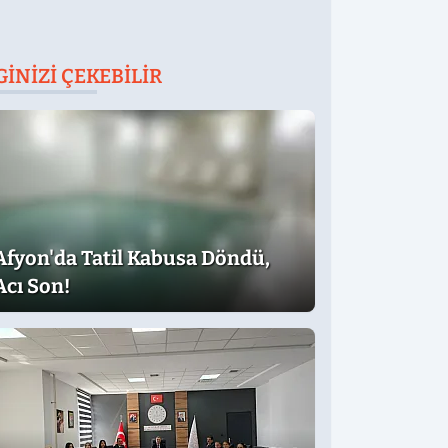
GINIZI ÇEKEBILIR
Afyon'da Tatil Kabusa Döndü,
Acı Son!