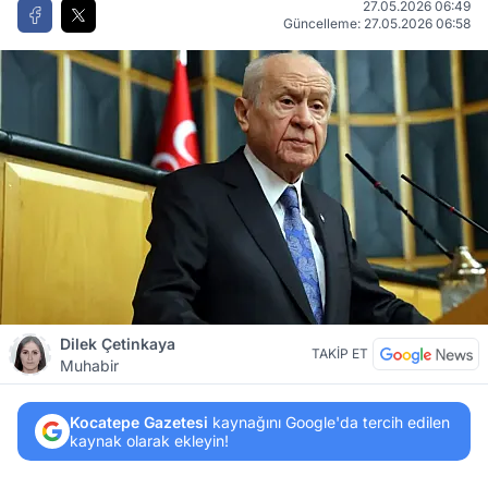
27.05.2026 06:49
Güncelleme: 27.05.2026 06:58
Dilek Çetinkaya
TAKİP ET
Muhabir
Kocatepe Gazetesi
kaynağını Google'da tercih edilen
kaynak olarak ekleyin!