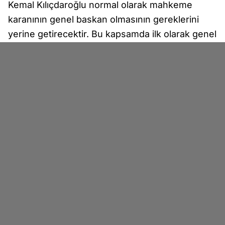
Kemal Kılıçdaroğlu normal olarak mahkeme
karanının genel baskan olmasının gereklerini
yerine getirecektir. Bu kapsamda ilk olarak genel
merkeze yerleşme, onarma ve toparlanmayı
gerçekleştirecek, dağınıklığı giderecektir. Aynı
zamanda parti faaliyetleri devam edecektir. Bu
şekilde bir siyasi partinin çöküşü değil yeniden
inşası demokrasiye kazandırılması mümkün hale
gelecektir" ifadelerini kullandı. Bahçeli ayrıca
tarafların uzlaşı dili kullanmasını, CHP'de bir
"arınma ve durulma" sürecinin başlatılmasını,
mevcut üyelerin yenilenmesini, yenilenmiş üye
yapısıyla kongreye gidilmesini önerdi. Kongre
tarihi olarak da CHP'nin kuruluş tarihi olan 9
Eylül'ü önerdi.