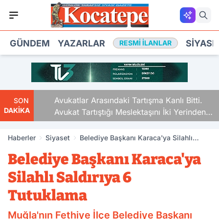
GÜNDEM
YAZARLAR
SIYASE
RESMI İLANLAR
Avukatlar Arasındaki Tartışma Kanlı Bitti.
SON
DAKİKA
Avukat Tartıştığı Meslektaşını İki Yerinden
Vurdu
Haberler
Siyaset
Belediye Başkanı Karaca'ya Silahlı
Saldırıya 6 Tutuklama
Belediye Başkanı Karaca'ya
Silahlı Saldırıya 6
Tutuklama
Muğla'nın Fethiye İlçe Belediye Başkanı