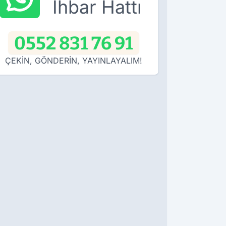
İhbar Hattı
0552 831 76 91
ÇEKİN, GÖNDERİN, YAYINLAYALIM!