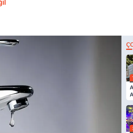
il
Ç
A
A
T
A
Ş