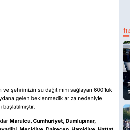
İL
n ve şehrimizin su dağıtımını sağlayan 600'lük
eydana gelen beklenmedik arıza nedeniyle
başlatılmıştır.
adar
Marulcu, Cumhuriyet, Dumlupınar,
yadibi, Mecidiye, Dairecep, Hamidiye, Hattat