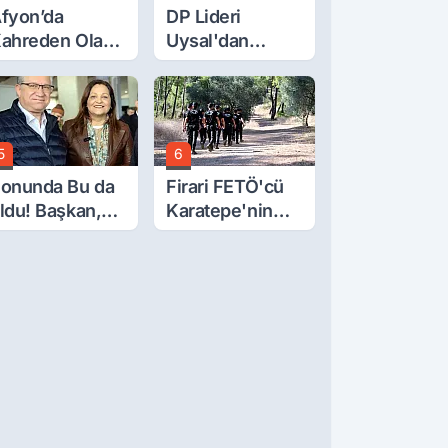
fyon’da
DP Lideri
ahreden Olay:
Uysal'dan
 Yaşındaki
Çerçeve Yasa
ocuk 6. Kattan
Tepkisi: Öcalan
üştü
Meclis'in
Üzerine Çıkarıldı
5
6
onunda Bu da
Firari FETÖ'cü
ldu! Başkan,
Karatepe'nin
eclis Üyesini
Gösterdiği
obi
Yerler Didik
ahçesinden
Didik Aranıyor
ttırdı