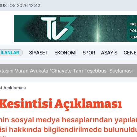
ĞUSTOS 2026 12:42
SIYASET
EKONOMI
SPOR
ASAYIŞ
GENE
 İLANLAR
an Avukata 'Cinayete Tam Teşebbüs' Suçlaması
si Açıklaması
 Kesintisi Açıklaması
nin sosyal medya hesaplarından yapılan
tisi hakkında bilgilendirilmede bulunuld