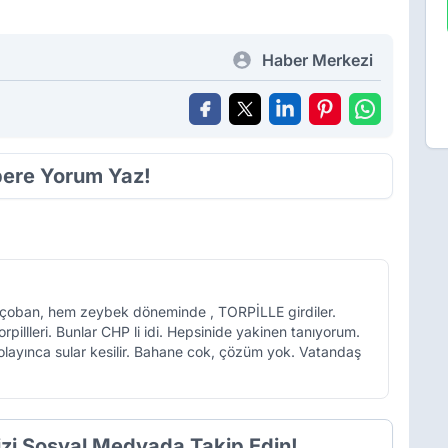
Haber Merkezi
ere Yorum Yaz!
 çoban, hem zeybek döneminde , TORPİLLE girdiler.
pillleri. Bunlar CHP li idi. Hepsinide yakinen tanıyorum.
 olayınca sular kesilir. Bahane cok, çözüm yok. Vatandaş
izi Sosyal Medyada Takip Edin!