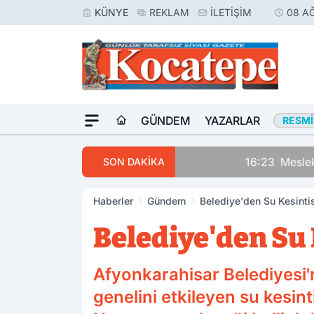
KÜNYE
REKLAM
İLETIŞIM
08 A
GÜNDEM
YAZARLAR
RESMI
16:23
Meslektaşını Vur
SON DAKİKA
Haberler
Gündem
Belediye'den Su Kesinti
Belediye'den Su
Afyonkarahisar Belediyesi'
genelini etkileyen su kesin