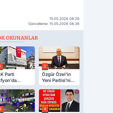
15.05.2026 08:26
Güncelleme: 15.05.2026 08:36
OK OKUNANLAR
1
2
K Parti
Özgür Özel'in
fyon'da
Yeni Partisi'nin
urgay Şahin'in
Afyon Başkanı
rdından Bir
Belli Oldu
ok Daha!
3
4