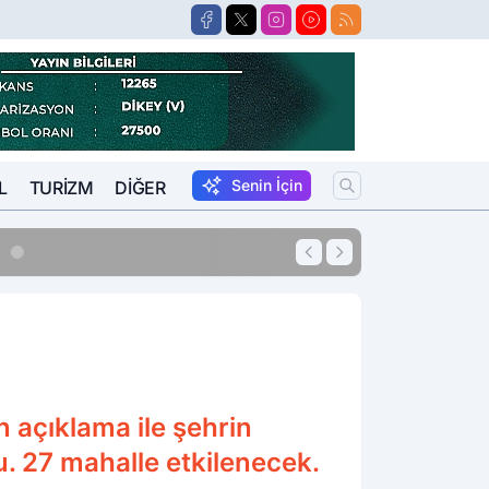
Senin İçin
L
TURIZM
DIĞER
11:54
10 Yıl Kesinleşm
 açıklama ile şehrin
u. 27 mahalle etkilenecek.