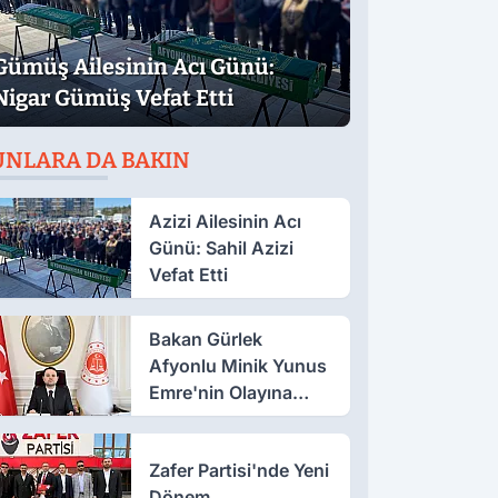
Gümüş Ailesinin Acı Günü:
Nigar Gümüş Vefat Etti
UNLARA DA BAKIN
Azizi Ailesinin Acı
Günü: Sahil Azizi
Vefat Etti
Bakan Gürlek
Afyonlu Minik Yunus
Emre'nin Olayına
Sahip Çıktı
Zafer Partisi'nde Yeni
Dönem