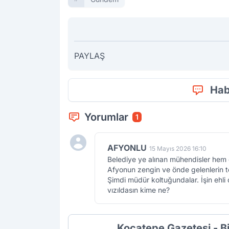
PAYLAŞ
Hab
Yorumlar
1
AFYONLU
15 Mayıs 2026 16:10
Belediye ye alınan mühendisler hem
Afyonun zengin ve önde gelenlerin tor
Şimdi müdür koltuğundalar. İşin ehli
vızıldasın kime ne?
Kocatepe Gazetesi - B