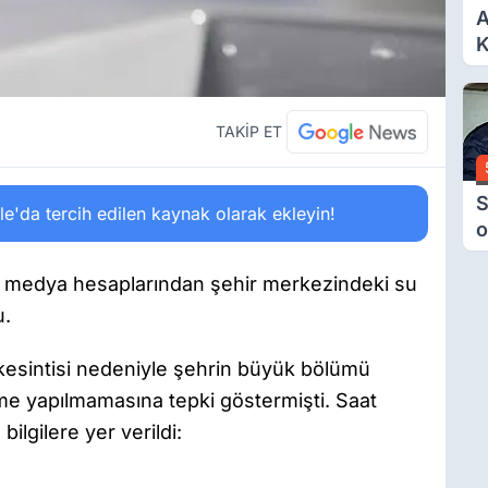
A
K
6
Ç
D
TAKİP ET
S
'da tercih edilen kaynak olarak ekleyin!
o
M
H
l medya hesaplarından şehir merkezindeki su
B
u.
A
kesintisi nedeniyle şehrin büyük bölümü
rme yapılmamasına tepki göstermişti. Saat
bilgilere yer verildi: