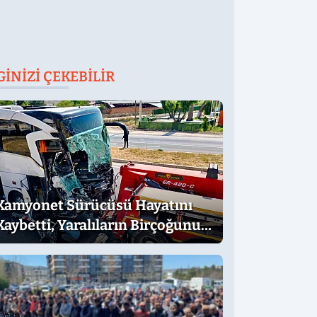
GINIZI ÇEKEBILIR
Kamyonet Sürücüsü Hayatını
Kaybetti, Yaralıların Birçoğunun
Sağlık Durumu İyi