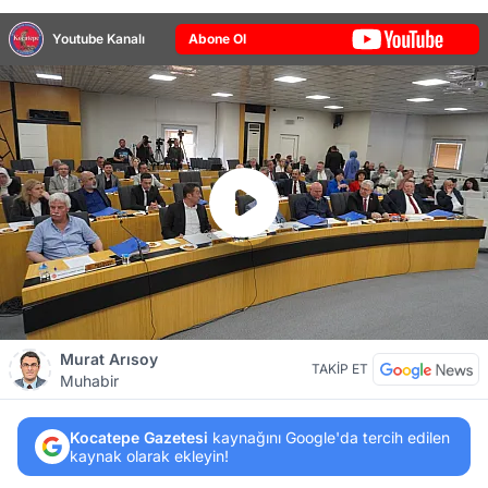
Youtube Kanalı
Abone Ol
Murat Arısoy
TAKİP ET
Muhabir
Kocatepe Gazetesi
kaynağını Google'da tercih edilen
kaynak olarak ekleyin!