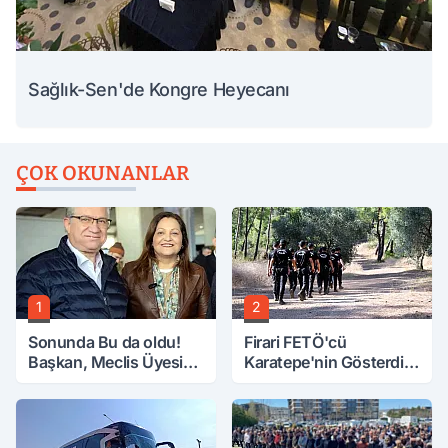
Sağlık-Sen'de Kongre Heyecanı
ÇOK OKUNANLAR
1
2
Sonunda Bu da oldu!
Firari FETÖ'cü
Başkan, Meclis Üyesini
Karatepe'nin Gösterdiği
Hobi Bahçesinden
Yerler Didik Didik
Attırdı
Aranıyor