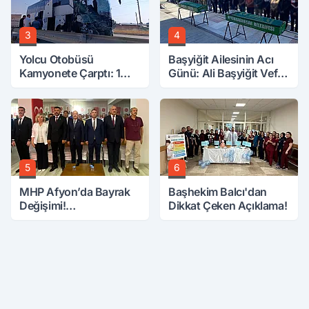
3
4
Yolcu Otobüsü
Başyiğit Ailesinin Acı
Kamyonete Çarptı: 1
Günü: Ali Başyiğit Vefat
Ölü, 15 Yaralı
Etti
5
6
MHP Afyon’da Bayrak
Başhekim Balcı'dan
Değişimi!
Dikkat Çeken Açıklama!
Danaoğlu’ndan Dikkat
Çeken Mesaj