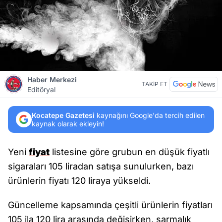
Haber Merkezi
TAKİP ET
Editöryal
Kocatepe Gazetesi
kaynağını Google'da tercih edilen
kaynak olarak ekleyin!
Yeni
fiyat
listesine göre grubun en düşük fiyatlı
sigaraları 105 liradan satışa sunulurken, bazı
ürünlerin fiyatı 120 liraya yükseldi.
Güncelleme kapsamında çeşitli ürünlerin fiyatları
105 ila 120 lira arasında değişirken, sarmalık