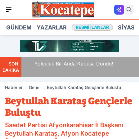
GÜNDEM
YAZARLAR
SIYASE
RESMI İLANLAR
da
Yolculuk Bir Anda Kabusa Döndü!
SON
DAKİKA
Haberler
Genel
Beytullah Karataş Gençlerle Buluştu
Beytullah Karataş Gençlerle
Buluştu
Saadet Partisi Afyonkarahisar İl Başkanı
Beytullah Karataş, Afyon Kocatepe