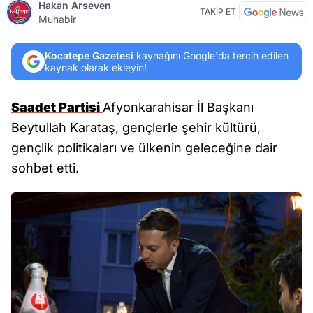
Hakan Arseven
TAKİP ET
Muhabir
Kocatepe Gazetesi
kaynağını Google'da tercih edilen
kaynak olarak ekleyin!
Saadet Partisi
Afyonkarahisar İl Başkanı
Beytullah Karataş, gençlerle şehir kültürü,
gençlik politikaları ve ülkenin geleceğine dair
sohbet etti.