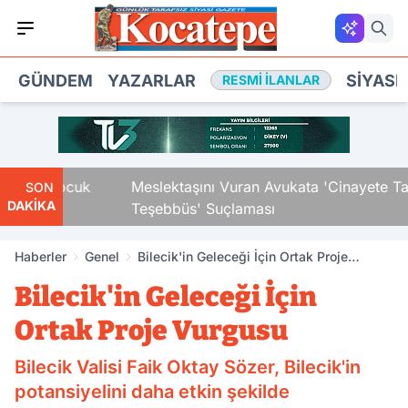
GÜNDEM
YAZARLAR
SIYASE
RESMI İLANLAR
aki Çocuk
Meslektaşını Vuran Avukata 'Cinayete Tam
SON
DAKİKA
Teşebbüs' Suçlaması
Haberler
Genel
Bilecik'in Geleceği İçin Ortak Proje
Vurgusu
Bilecik'in Geleceği İçin
Ortak Proje Vurgusu
Bilecik Valisi Faik Oktay Sözer, Bilecik'in
potansiyelini daha etkin şekilde