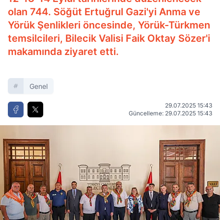
olan 744. Söğüt Ertuğrul Gazi'yi Anma ve
Yörük Şenlikleri öncesinde, Yörük-Türkmen
temsilcileri, Bilecik Valisi Faik Oktay Sözer'i
makamında ziyaret etti.
Genel
29.07.2025 15:43
Güncelleme: 29.07.2025 15:43