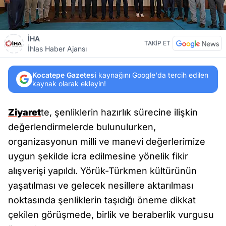
İHA
TAKİP ET
İhlas Haber Ajansı
Kocatepe Gazetesi
kaynağını Google'da tercih edilen
kaynak olarak ekleyin!
Ziyaret
te, şenliklerin hazırlık sürecine ilişkin
değerlendirmelerde bulunulurken,
organizasyonun milli ve manevi değerlerimize
uygun şekilde icra edilmesine yönelik fikir
alışverişi yapıldı. Yörük-Türkmen kültürünün
yaşatılması ve gelecek nesillere aktarılması
noktasında şenliklerin taşıdığı öneme dikkat
çekilen görüşmede, birlik ve beraberlik vurgusu