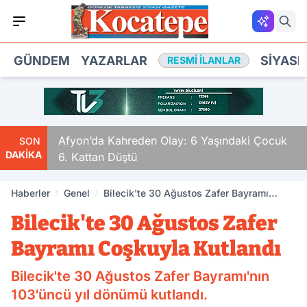
GÜNDEM
YAZARLAR
SIYASE
RESMI İLANLAR
ldular
Afyon’da Kahreden Olay: 6 Yaşındaki Çocuk
SON
DAKİKA
6. Kattan Düştü
Haberler
Genel
Bilecik'te 30 Ağustos Zafer Bayramı
Coşkuyla Kutlandı
Bilecik'te 30 Ağustos Zafer
Bayramı Coşkuyla Kutlandı
Bilecik'te 30 Ağustos Zafer Bayramı'nın
103'üncü yıl dönümü kutlandı.