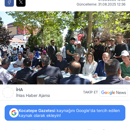
Güncelleme: 31.08.2025 12:36
İHA
TAKİP ET
İhlas Haber Ajansı
Kocatepe Gazetesi
kaynağını Google'da tercih edilen
kaynak olarak ekleyin!