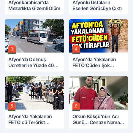
Afyonkarahisar'da
Afyonlu Ustaların
Mezarlıkta Gizemli Ölüm
Eserleri Görücüye Çıktı
3
4
Afyon’da Dolmuş
Afyon'da Yakalanan
Ücretlerine Yüzde 40
FETÖ'Cüden Şok
Zam Talebi
İtiraflar
5
6
Afyon'da Yakalanan
Orkun Kökçü'nün Acı
FETÖ'cü Terörist
Günü... Cenaze Namazı
Adliye'de
Emirdağ'da