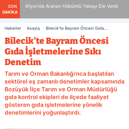
 Ölüm
Afyon’da Aranan Hükümlü Yakayı Ele Verdi
SON
DAKİKA
Haberler
Asayiş
Bilecik'te Bayram Öncesi Gıda
İşletmelerine Sıkı Denetim
Bilecik'te Bayram Öncesi
Gıda İşletmelerine Sıkı
Denetim
Tarım ve Orman Bakanlığı'nca başlatılan
sektörel eş zamanlı denetimler kapsamında
Bozüyük İlçe Tarım ve Orman Müdürlüğü
gıda kontrol ekipleri de ilçede faaliyet
gösteren gıda işletmelerine yönelik
denetimlerini yoğunlaştırdı.